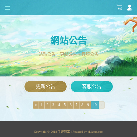
網站公告
站點公告、更新公告、客服公告
更新公告
客服公告
«
1
2
3
4
5
6
7
8
9
10
»
Copyright © 2018 手遊特工 | Powered by
ai.igcps.com