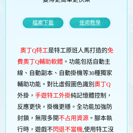
檔案下載
使用教學
奧丁Q
特工
是特工原班人馬打造的
免
費
奧丁Q
輔助軟體
。功能包括自動主
線、自動副本、自動掛機等30種獨家
輔助功能。對比虛假圖色識別
奧丁Q
外掛，
手遊特工外掛
純記憶體控制，
反應更快，掛機更穩。全功能加強防
封鎖，無限多開
不占用資源
。腳本執
行時，遊戲不
閃退不當機
,使用特工沒