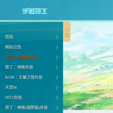
收
起
首頁
網站公告
天堂：經典版外掛
奧丁：神叛外掛
ROM：王權之憶外掛
天堂M
HIT2外掛
奧丁：神叛(國際服)外掛