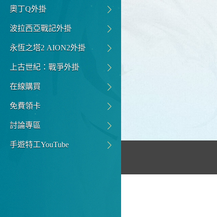
奧丁Q外掛
波拉西亞戰記外掛
永恆之塔2 AION2外掛
上古世紀：戰爭外掛
在線購買
免費領卡
討論專區
手遊特工YouTube