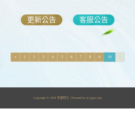
更新公告
客服公告
«
1
2
3
4
5
6
7
8
9
10
»
Copyright © 2018 手遊特工 | Powered by
ai.igcps.com