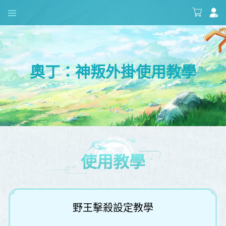
奧丁：神叛外掛使用教學
使用教學
野王擊殺設定教學