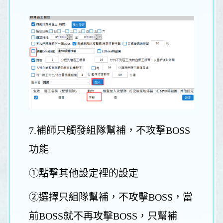
7.補師只觸發組隊幫補，不攻擊BOSS
功能
①點擊其他設定裡的設定
②選擇只組隊幫補，不攻擊BOSS，當
前BOSS就不再攻擊BOSS，只幫補