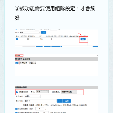
③該功能需要使用組隊設定，才會觸
發