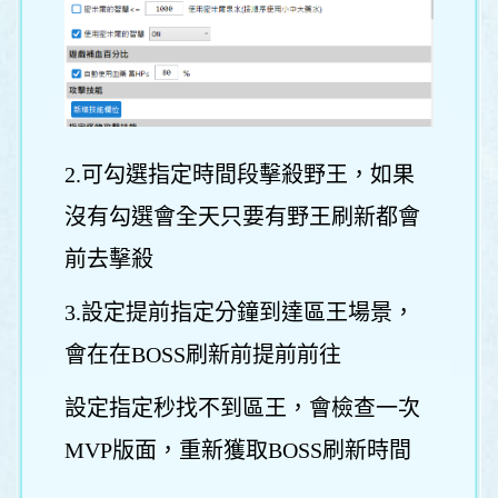
2.可勾選指定時間段擊殺野王，如果
沒有勾選會全天只要有野王刷新都會
前去擊殺
3.設定提前指定分鐘到達區王場景，
會在在BOSS刷新前提前前往
設定指定秒找不到區王，會檢查一次
MVP版面，重新獲取BOSS刷新時間