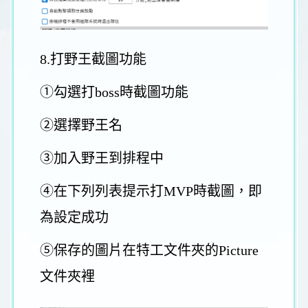
8.打野王截圖功能
①勾選打boss時截圖功能
②選擇野王名
③加入野王到排程中
④在下列列表提示打MVP時截圖，即
為設定成功
⑤保存的圖片在特工文件夾的Picture
文件夾裡