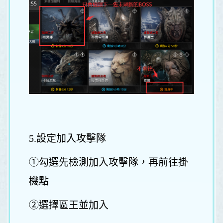
5.設定加入攻擊隊
①勾選先檢測加入攻擊隊，再前往掛
機點
②選擇區王並加入