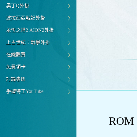
奧丁Q外掛
波拉西亞戰記外掛
永恆之塔2 AION2外掛
上古世紀：戰爭外掛
在線購買
免費領卡
討論專區
手遊特工YouTube
RO