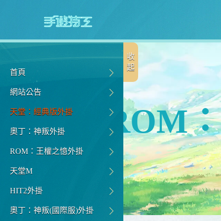
收
起
首頁
網站公告
ROM
天堂：經典版外掛
奧丁：神叛外掛
ROM：王權之憶外掛
天堂M
HIT2外掛
奧丁：神叛(國際服)外掛