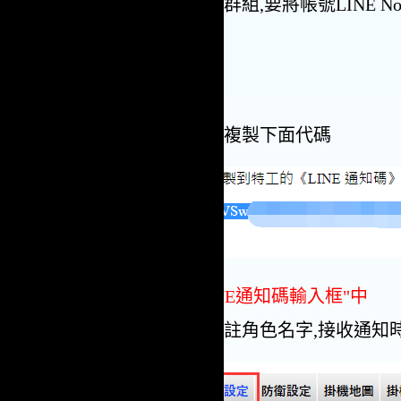
如果綁定的是群組,要將帳號LINE No
3.
跳出網頁後,複製下面代碼
貼到特工"LINE通知碼輸入框"中
代號是用來備註角色名字,接收通知