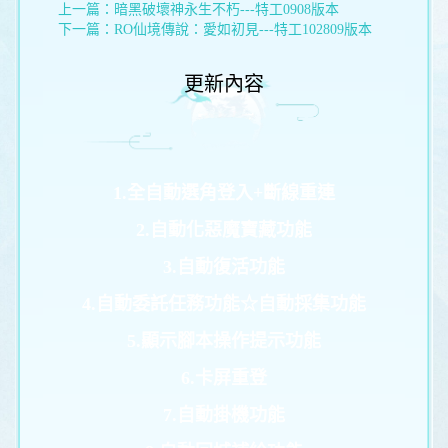
上一篇：
暗黑破壞神永生不朽---特工0908版本
下一篇：
RO仙境傳說：愛如初見---特工102809版本
更新內容
1.全自動選角登入+斷線重連
2.自動化惡魔寶藏
功能
3.自動復活
功能
4.自動委託任務
功能
☆自動採集
功能
5.顯示腳本操作提示
功能
6.卡屏重登
7.自動掛機功能