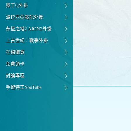
奧丁Q外掛
波拉西亞戰記外掛
永恆之塔2 AION2外掛
上古世紀：戰爭外掛
在線購買
免費領卡
討論專區
手遊特工YouTube