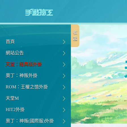
收
起
首頁
網站公告
天堂：經典版外掛
奧丁：神叛外掛
ROM：王權之憶外掛
天堂M
HIT2外掛
奧丁：神叛(國際服)外掛