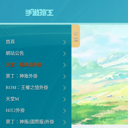
收
起
首頁
網站公告
天堂：經典版外掛
奧丁：神叛外掛
ROM：王權之憶外掛
天堂M
HIT2外掛
奧丁：神叛(國際服)外掛