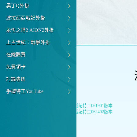
奧丁Q外掛
波拉西亞戰記外掛
永恆之塔2 AION2外掛
上古世紀：戰爭外掛
在線購買
免費領卡
討論專區
手遊特工YouTube
上一篇：
波拉西亞戰記特工061901版本
下一篇：
波拉西亞戰記特工062402版本