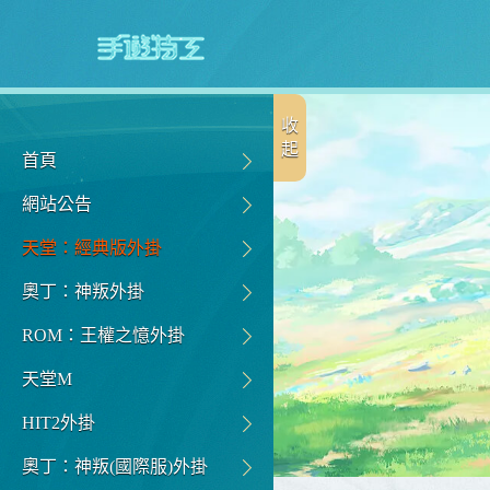
收
起
首頁
網站公告
天堂：經典版外掛
奧丁：神叛外掛
ROM：王權之憶外掛
天堂M
HIT2外掛
奧丁：神叛(國際服)外掛