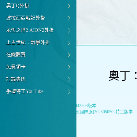
奧丁Q外掛
波拉西亞戰記外掛
永恆之塔2 AION2外掛
上古世紀：戰爭外掛
在線購買
免費領卡
奧丁：
討論專區
手遊特工YouTube
上一篇：
HIT2特工042303版本
下一篇：
奧丁：神叛[國際服]2025050502特工版本