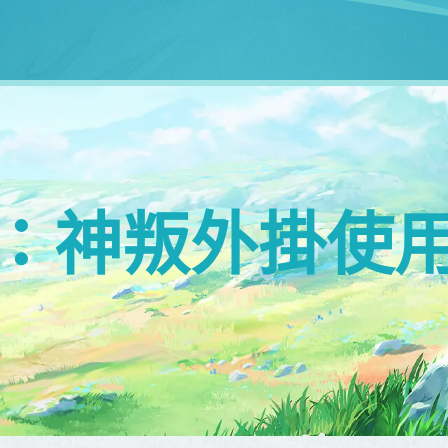
：神叛外掛使