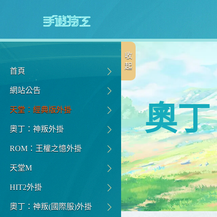
收
起
首頁
網站公告
奧丁
天堂：經典版外掛
奧丁：神叛外掛
ROM：王權之憶外掛
天堂M
HIT2外掛
奧丁：神叛(國際服)外掛