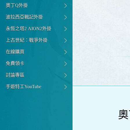
奧丁Q外掛
波拉西亞戰記外掛
永恆之塔2 AION2外掛
上古世紀：戰爭外掛
在線購買
免費領卡
討論專區
手遊特工YouTube
奧