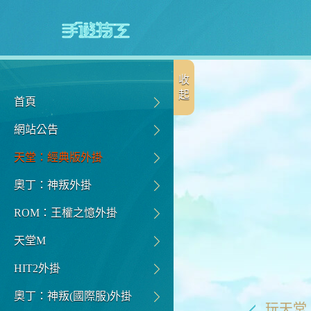
收
起
首頁
網站公告
天堂：經典版外掛
奧丁：神叛外掛
ROM：王權之憶外掛
天堂M
HIT2外掛
奧丁：神叛(國際服)外掛
玩天堂