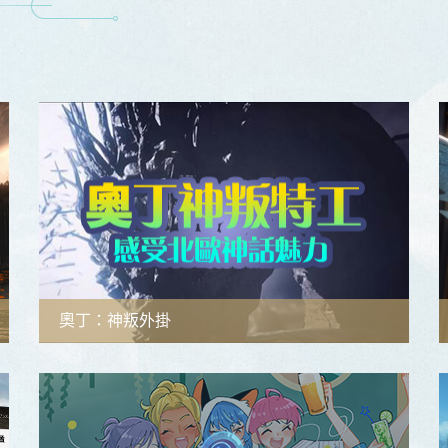
奧丁：神叛外掛
功能簡介
使用教學
檔案下載
教學影片