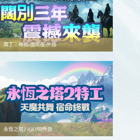
奧丁：神叛(國際服)外掛
功能簡介
使用教學
檔案下載
教學影片
外掛專頁
永恆之塔2 AION2外掛