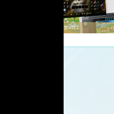
天堂M外掛輔助-天堂M特工