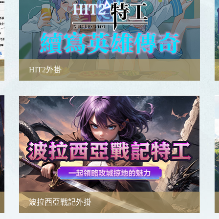
HIT2外掛
功能簡介
功能教學
檔案下載
教學影片
外掛專頁
波拉西亞戰記外掛