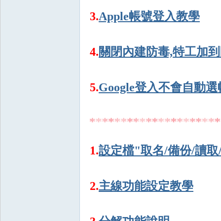
3.
Apple帳號登入教學
4.
關閉內建防毒,特工加
戲
5.
Google登入不會自
1.
設定檔"取名/備份/讀取
外
2.
主線功能設定教學