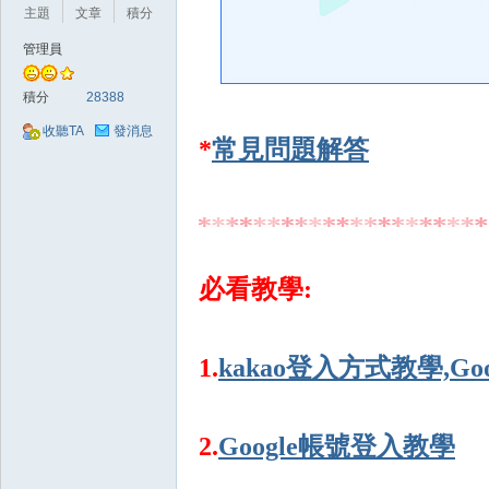
好
主題
文章
積分
管理員
積分
28388
收聽TA
發消息
*
常見問題解答
的
必看教學:
1.
kakao登入方式教學,Go
遊
2.
Google帳號登入教學