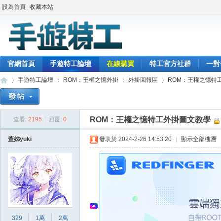
設為首頁
收藏本站
官網首頁
手遊特工論壇
在線購買
特工官方社群
一對
手遊特工論壇
ROM：王權之憶外掛
外掛回報區
ROM：王權之憶特
ROM：王權之憶特工外掛圖文教學
查看:
2195
|
回覆:
0
最
»
›
›
›
萱姊yuki
發表於 2024-2-26 14:53:20
|
顯示全部樓層
329
1萬
2萬