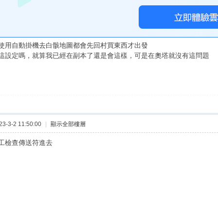
使用自動掛機去白骸地圖都會先回村買東西才出發
這設定嗎，就算我已經在副本了還是會這樣，可是在奧塔就沒有這問題
-3-2 11:50:00
|
顯示全部樓層
工檢查傳送符進去