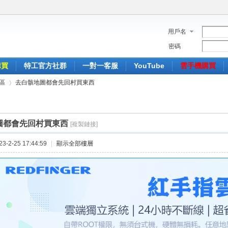
用戶名
密碼
購買
特工官方社群
一對一客服
YouTube
雲手機購買
區
去白骸地圖都會先回村買東西
圖都會先回村買東西
[複製鏈接]
›
-2-25 17:44:59
|
顯示全部樓層