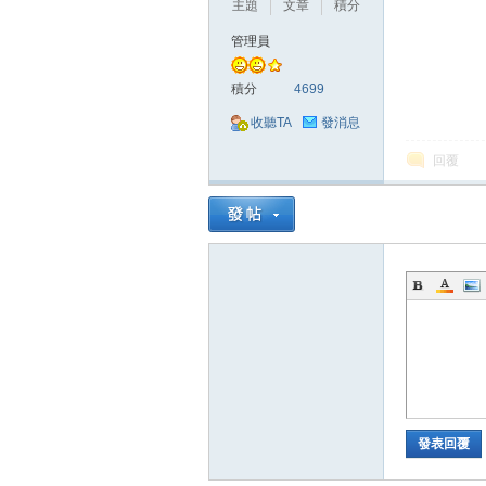
主題
文章
積分
管理員
積分
4699
收聽TA
發消息
回覆
戲
外
發表回覆