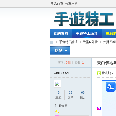
設為首頁
收藏本站
官網首頁
手遊特工論壇
在線
手遊特工論壇
天堂M外掛
外掛回報
去白骸地
查看:
698
|
回覆:
1
最
»
›
›
win123321
發表於 2023
9
12
69
主題
文章
積分
註冊會員