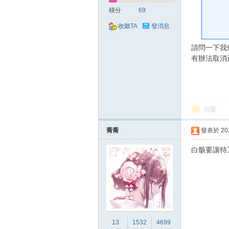
好
積分
69
收聽TA
發消息
請問一下我
有辦法取消
的
回覆
喬喬
發表於 2023
白骸要讓特
遊
13
1532
4699