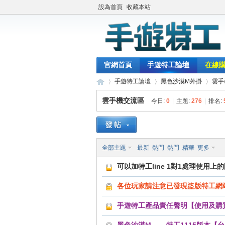
設為首頁
收藏本站
官網首頁
手遊特工論壇
在線
手遊特工論壇
黑色沙漠M外掛
雲手
雲手機交流區
今日:
0
|
主題:
276
|
排名:
最
»
›
›
全部主題
最新
熱門
熱門
精華
更多
可以加特工line 1對1處理使用上
各位玩家請注意已發現盜版特工網
手遊特工產品責任聲明【使用及購