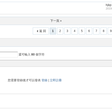
hjkp
2019
下一頁 »
返 回
1
2
3
4
5
6
7
8
9
還可輸入
80
個字符
您需要登錄後才可以發表
登錄
|
立即註冊