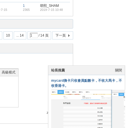
1
萌熙_SHAM
-7-15
2365
2019-7-15 10:48
10
... 14
/ 14 頁
下一頁
站長推薦
關閉
高級模式
mycard換卡只收會員點數卡，不收大馬卡，不
收香港卡。
本版積分規則