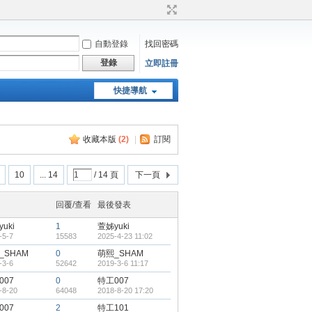
自動登錄
找回密碼
登錄
立即註冊
快捷導航
天堂：經典版特工專頁
收藏本版
(
2
)
|
訂閱
10
... 14
/ 14 頁
下一頁
回覆/查看
最後發表
uki
1
萱姊yuki
-5-7
15583
2025-4-23 11:02
_SHAM
0
萌熙_SHAM
-3-6
52642
2019-3-6 11:17
007
0
特工007
-8-20
64048
2018-8-20 17:20
007
2
特工101