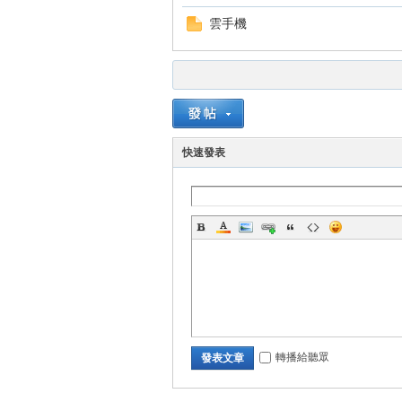
雲手機
掛|
快速發表
天
轉播給聽眾
發表文章