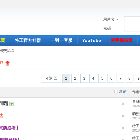
用戶名
密碼
購買
特工官方社群
一對一客服
YouTube
雲手機購買
機交流區
57
返 回
1
2
3
4
5
6
7
8
9
新窗
作者
萱姊y
的問題
2024
萌熙
站
2019
特工
買前必看】
2018
特工