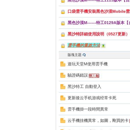
黑色沙漠M------特工1115版本
好
口袋雲手機安裝黑色沙漠Mobile
黑色沙漠M------特工0129A版本
黑沙特詳細使用說明（0527更新）
雲手機的重啟方法
版塊主題
的
遊玩天堂M使用雲手機
驗證碼錯誤
黑沙特工 自動登入
更新後云手机游戏经常卡死
雲手機掛一段時間異常
遊
云手機挂機異常，如圖，剛買的卡