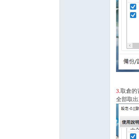
堂
經
3.
取倉的
全部取出