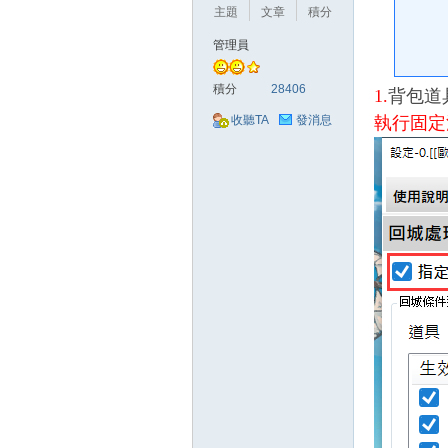
好
主題
文章
積分
管理員
積分
28406
1.
背包道
執行固定
收聽TA
發消息
的
遊