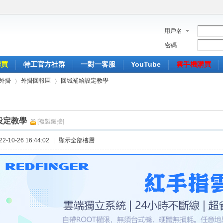
用戶名
密碼
購買
特工官方社群
一對一客服
YouTube
雲手機購買
外掛
外掛回報區
回城補給設定教學
設定教學
[複製鏈接]
›
›
-10-26 16:44:02
|
顯示全部樓層