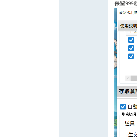
保留99
掛|
天