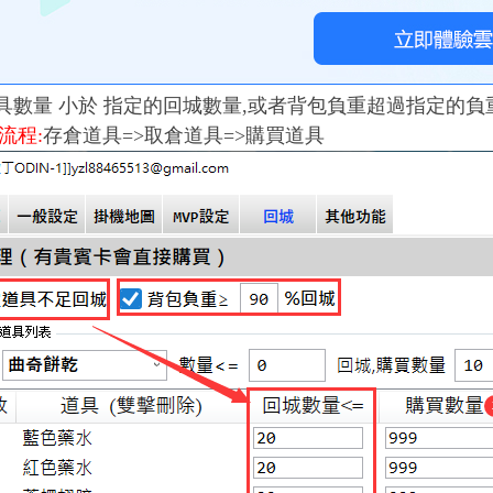
具數量 小於 指定的回城數量,
或者背包負重超過指定的負
流程:
存倉道具=>取倉道具=>購買道具