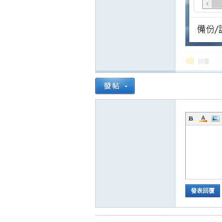
回覆
掛,
天
發表回覆