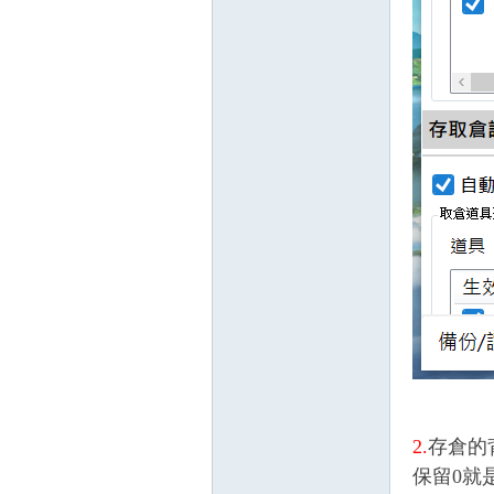
戲
外
2.
存倉的
保留0就