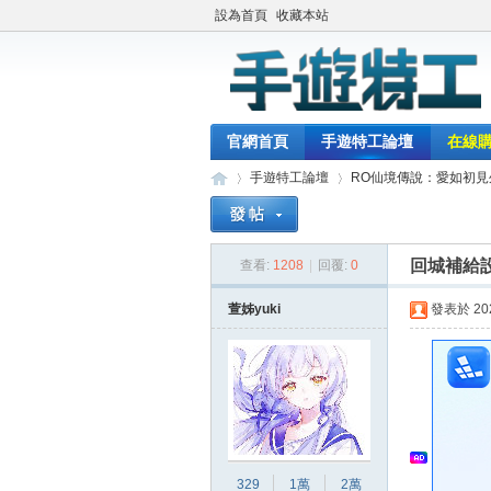
設為首頁
收藏本站
官網首頁
手遊特工論壇
在線
手遊特工論壇
RO仙境傳說：愛如初見
回城補給
查看:
1208
|
回覆:
0
最
»
›
萱姊yuki
發表於 2022
329
1萬
2萬