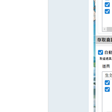
典
版
外