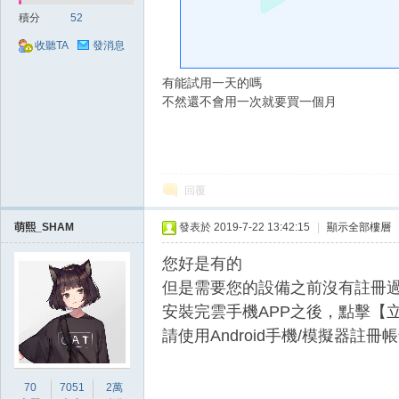
好
積分
52
收聽TA
發消息
有能試用一天的嗎
不然還不會用一次就要買一個月
的
回覆
萌熙_SHAM
發表於 2019-7-22 13:42:15
|
顯示全部樓層
您好
是有的
但是需要您的設備之前沒有註冊
安裝完雲手機APP之後，點擊【
請使用Android手機/模擬器註冊
遊
70
7051
2萬