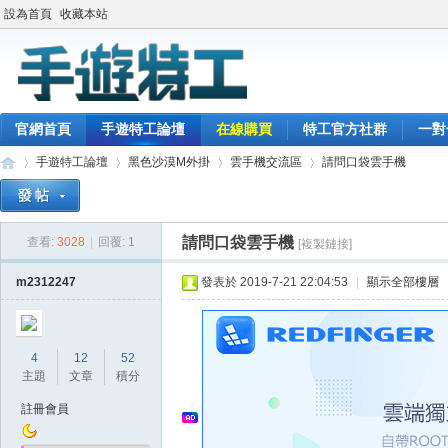
設為首頁
收藏本站
官網首頁
手遊特工論壇
在線購買
特工官方社群
一對
手遊特工論壇
黑色沙漠M外掛
雲手機交流區
請問口袋雲手機
請問口袋雲手機
查看:
3028
|
回覆:
1
[複製鏈接]
最
»
›
›
›
m2312247
發表於 2019-7-21 22:04:53
|
顯示全部樓層
4
12
52
主題
文章
積分
註冊會員