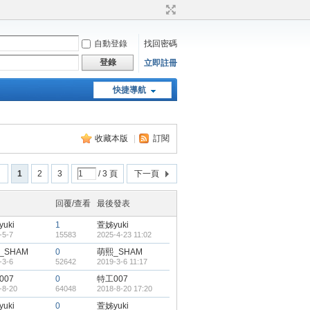
自動登錄
找回密碼
登錄
立即註冊
快捷導航
天堂：經典版特工專頁
收藏本版
|
訂閱
回
1
2
3
/ 3 頁
下一頁
回覆/查看
最後發表
uki
1
萱姊yuki
-5-7
15583
2025-4-23 11:02
_SHAM
0
萌熙_SHAM
-3-6
52642
2019-3-6 11:17
007
0
特工007
-8-20
64048
2018-8-20 17:20
uki
0
萱姊yuki