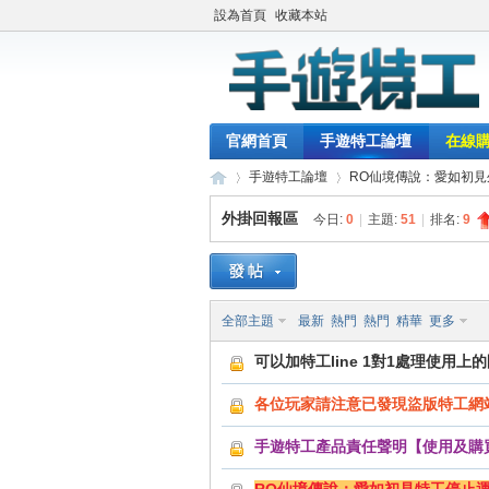
設為首頁
收藏本站
官網首頁
手遊特工論壇
在線
手遊特工論壇
RO仙境傳說：愛如初見
外掛回報區
今日:
0
|
主題:
51
|
排名:
9
最
»
›
全部主題
最新
熱門
熱門
精華
更多
可以加特工line 1對1處理使用上
各位玩家請注意已發現盜版特工網
手遊特工產品責任聲明【使用及購