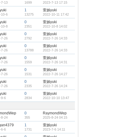
-7-13
1699
2023-7-13 17:15
uki
1
萱姊yuki
-10-6
13275
2022-10-11 17:42
uki
0
萱姊yuki
-10-8
2351
2022-10-8 14:02
uki
0
萱姊yuki
-7-26
2792
2022-7-26 14:33
uki
0
萱姊yuki
-7-26
13788
2022-7-26 14:33
uki
0
萱姊yuki
-7-26
1559
2022-7-26 14:31
uki
0
萱姊yuki
-7-26
1531
2022-7-26 14:27
uki
0
萱姊yuki
-7-26
2335
2022-7-26 14:24
uki
0
萱姊yuki
-9-6
2834
2022-10-10 13:47
mondWep
0
RaymondWep
-8-24
355
2025-8-24 04:15
gan4379
1
萱姊yuki
-6-6
1731
2023-7-6 14:11