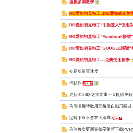
遊戲多開教學
RO愛如初見特工LINE通知綁定教
RO愛如初見特工"手動登入"使用教學
RO愛如初見特工"Facebook帳號
戲
RO愛如初見特工"GOOGLE帳號
RO愛如初見特工---免費使用教學
交易所購買速度
卡動作
更新0126版之後防毒一直刪除主
外
為何掛機時數用完後沒自動飛回城
定時下線不會在上線嗎
為何每次更新完都要從新下載PCR