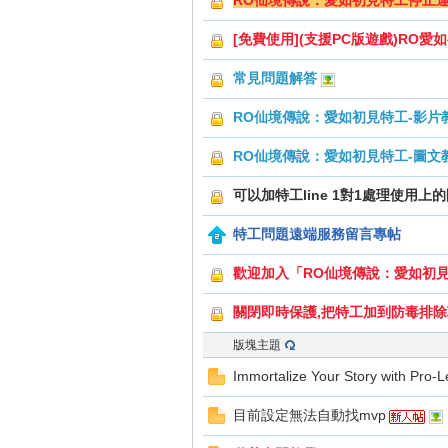
RO仙境傳說：愛如初見特工停止
好
[免費使用](支援PC版遊戲)RO愛如
常見問題解答
RO仙境傳說：愛如初見特工-影片
RO仙境傳說：愛如初見特工-圖文
可以加特工line 1對1處理使用上
的
特工問題遠端服務留言專帖
歡迎加入「RO仙境傳說：愛如初
關閉即時保護,把特工加到防毒排
版塊主題
Immortalize Your Story with Pro-
遊
目前設定無法自動找mvp