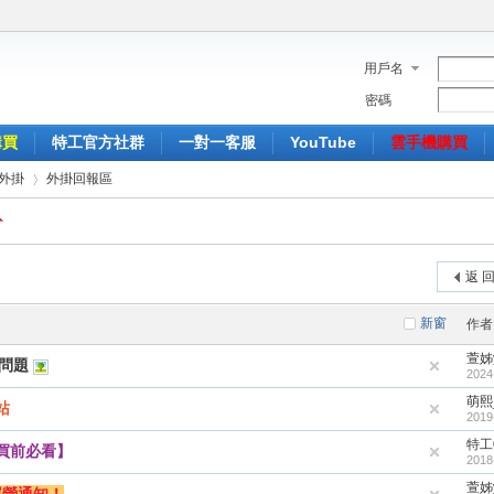
用戶名
密碼
購買
特工官方社群
一對一客服
YouTube
雲手機購買
外掛
外掛回報區
›
返 
新窗
作者
萱姊y
的問題
2024
萌熙
站
2019
特工
買前必看】
2018
萱姊y