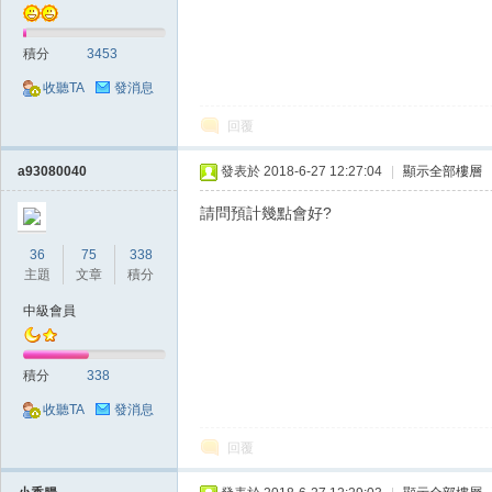
積分
3453
收聽TA
發消息
回覆
戲
a93080040
發表於 2018-6-27 12:27:04
|
顯示全部樓層
請問預計幾點會好?
36
75
338
主題
文章
積分
中級會員
積分
338
外
收聽TA
發消息
回覆