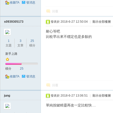
收聽TA
發消息
回覆
s0939305173
發表於 2018-6-27 12:50:04
|
顯示全部樓層
耐心等吧
比較早出來不穩定也是多餘的
掛,
1
3
25
主題
文章
積分
新手上路
積分
25
收聽TA
發消息
回覆
天
jung
發表於 2018-6-27 13:06:51
|
顯示全部樓層
單純按鍵精靈再改一定比較快....