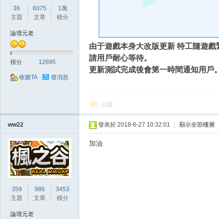
好
36
6075
1萬
主題
文章
積分
論壇元老
由于遊戲本身大改版更新 特工隨遊戲
請用戶耐心等待。
積分
12695
更新測試完成後會第一時間通知用戶
收聽TA
發消息
的
回覆
ww22
發表於 2018-6-27 10:32:01
|
顯示全部樓層
加油
359
986
3453
遊
主題
文章
積分
論壇元老