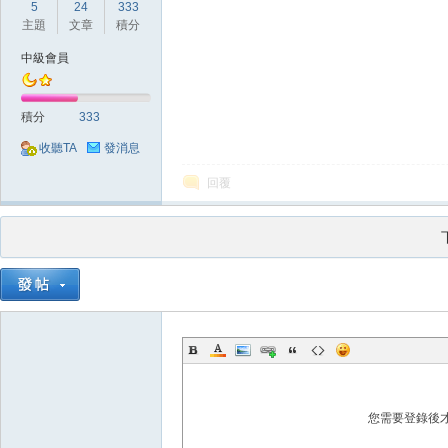
5
24
333
主題
文章
積分
中級會員
堂
積分
333
收聽TA
發消息
回覆
M
您需要登錄後