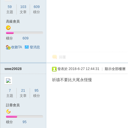
典
59
103
609
主題
文章
積分
高級會員
積分
609
收聽TA
發消息
回覆
版
wwe20028
發表於 2018-6-27 12:44:31
|
顯示全部樓層
祈禱不要比大尾永恆慢
7
21
95
主題
文章
積分
註冊會員
外
積分
95