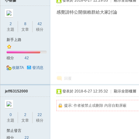
小香腸
發表於 2018-6-27 12:29:03
|
顯示全部樓層
感覺請特公開個賴群給大家討論
2
8
42
主題
文章
積分
掛|
新手上路
積分
42
收聽TA
發消息
回覆
jeff63152000
發表於 2018-6-27 12:35:32
|
顯示全部樓層
天
提示:
作者被禁止或刪除 內容自動屏蔽
0
2
22
主題
文章
積分
禁止發言
積分
22