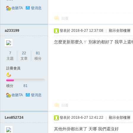
收聽TA
發消息
堂
回覆
a233199
發表於 2018-6-27 12:37:08
|
顯示全部樓層
怎麼更新那麼久ㄚ 別家的都好了 我早上還特
7
22
81
主題
文章
積分
註冊會員
經
積分
81
收聽TA
發消息
回覆
Leo852724
發表於 2018-6-27 12:41:22
|
顯示全部樓層
其他外掛都出來了 天哪 我們還沒好