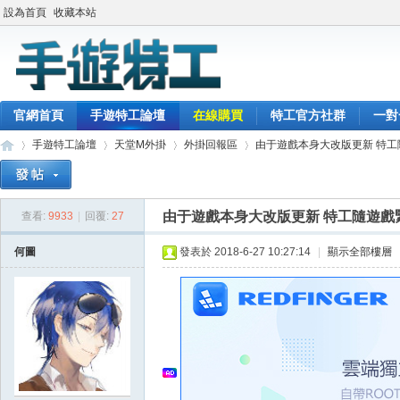
設為首頁
收藏本站
官網首頁
手遊特工論壇
在線購買
特工官方社群
一對
手遊特工論壇
天堂M外掛
外掛回報區
由于遊戲本身大改版更新 特工隨
由于遊戲本身大改版更新 特工隨遊戲
查看:
9933
|
回覆:
27
最
»
›
›
›
何圖
發表於 2018-6-27 10:27:14
|
顯示全部樓層