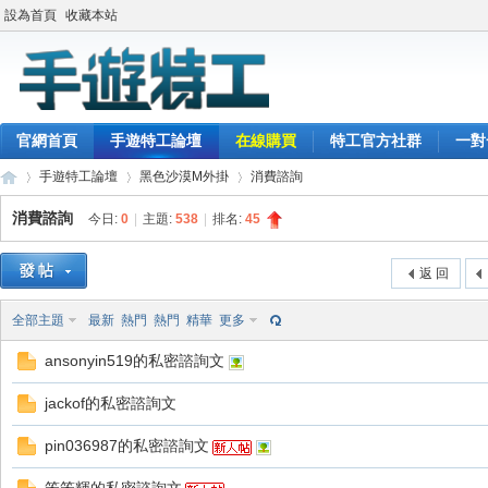
設為首頁
收藏本站
官網首頁
手遊特工論壇
在線購買
特工官方社群
一對
手遊特工論壇
黑色沙漠M外掛
消費諮詢
消費諮詢
今日:
0
|
主題:
538
|
排名:
45
最
»
›
›
返 回
全部主題
最新
熱門
熱門
精華
更多
ansonyin519的私密諮詢文
jackof的私密諮詢文
pin036987的私密諮詢文