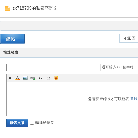
zx718799的私密諮詢文
掛|
返 回
快速發表
還可輸入
80
個字符
天
您需要登錄後才可以發表
登錄
轉播給聽眾
發表文章