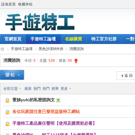
設為首頁
收藏本站
官網首頁
手遊特工論壇
在線購買
特工官方社群
一對
手遊特工論壇
黑色沙漠M外掛
消費諮詢
消費諮詢
今日:
0
|
主題:
538
|
排名:
45
最
»
›
›
返 回
全部主題
最新
熱門
熱門
精華
更多
萱姊yuki的私密諮詢文
各位玩家請注意已發現盜版特工網站
手遊特工產品責任聲明【使用及購買前必看】