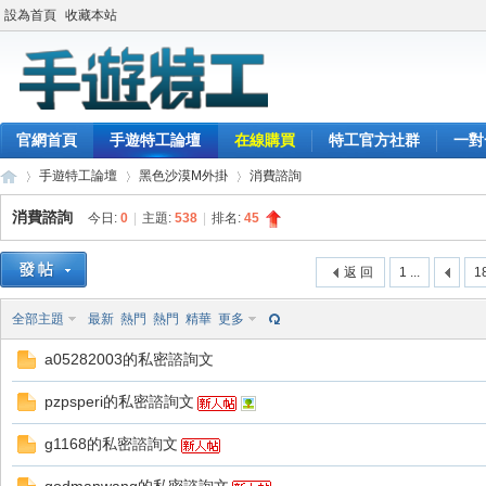
設為首頁
收藏本站
官網首頁
手遊特工論壇
在線購買
特工官方社群
一對
手遊特工論壇
黑色沙漠M外掛
消費諮詢
消費諮詢
今日:
0
|
主題:
538
|
排名:
45
最
»
›
›
返 回
1 ...
1
全部主題
最新
熱門
熱門
精華
更多
a05282003的私密諮詢文
pzpsperi的私密諮詢文
g1168的私密諮詢文