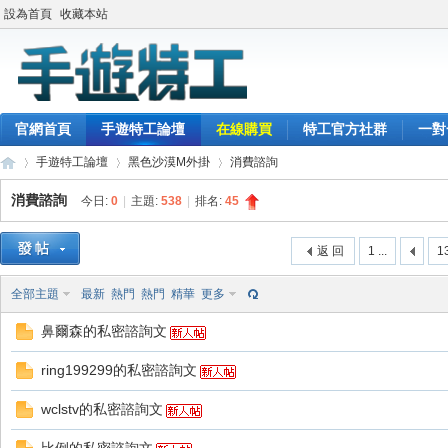
設為首頁
收藏本站
官網首頁
手遊特工論壇
在線購買
特工官方社群
一對
手遊特工論壇
黑色沙漠M外掛
消費諮詢
消費諮詢
今日:
0
|
主題:
538
|
排名:
45
最
»
›
›
返 回
1 ...
1
全部主題
最新
熱門
熱門
精華
更多
鼻爾森的私密諮詢文
ring199299的私密諮詢文
wclstv的私密諮詢文