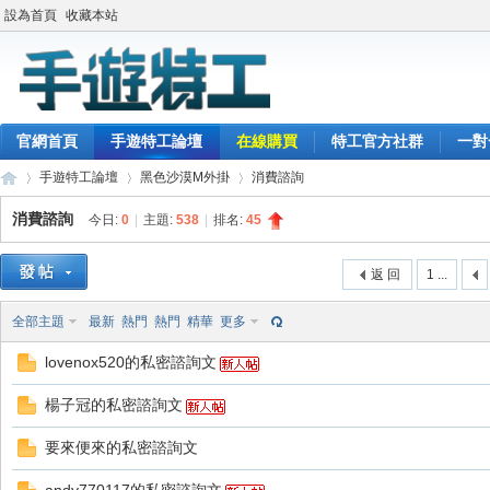
設為首頁
收藏本站
官網首頁
手遊特工論壇
在線購買
特工官方社群
一對
手遊特工論壇
黑色沙漠M外掛
消費諮詢
消費諮詢
今日:
0
|
主題:
538
|
排名:
45
最
»
›
›
返 回
1 ...
全部主題
最新
熱門
熱門
精華
更多
lovenox520的私密諮詢文
楊子冠的私密諮詢文
要來便來的私密諮詢文