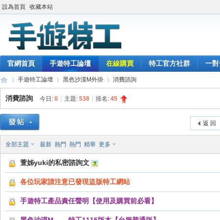
設為首頁
收藏本站
官網首頁
手遊特工論壇
在線購買
特工官方社群
一對
手遊特工論壇
黑色沙漠M外掛
消費諮詢
消費諮詢
今日:
0
|
主題:
538
|
排名:
45
最
»
›
›
返 回
全部主題
最新
熱門
熱門
精華
更多
萱姊yuki的私密諮詢文
各位玩家請注意已發現盜版特工網站
手遊特工產品責任聲明【使用及購買前必看】