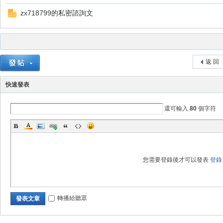
zx718799的私密諮詢文
掛|
返 回
快速發表
還可輸入
80
個字符
天
您需要登錄後才可以發表
登錄
轉播給聽眾
發表文章