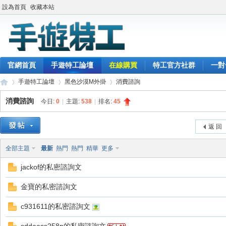
設為首頁
收藏本站
官網首頁
手遊特工論壇
在線購買
特工官方社群
一對
手遊特工論壇
黑色沙漠M外掛
消費諮詢
消費諮詢
今日:
0
|
主題:
538
|
排名:
45
最
»
›
›
返 回
全部主題
最新
熱門
熱門
精華
更多
jackof的私密諮詢文
金寶的私密諮詢文
c931611的私密諮詢文