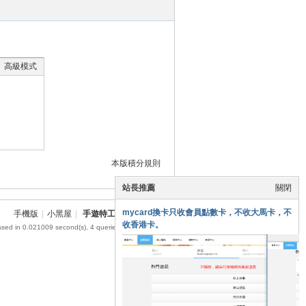
高級模式
本版積分規則
站長推薦
關閉
mycard換卡只收會員點數卡，不收大馬卡，不
手機版
|
小黑屋
|
手遊特工
|
網站地圖
收香港卡。
ssed in 0.021009 second(s), 4 queries , MemCache On.