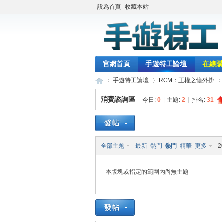
設為首頁
收藏本站
官網首頁
手遊特工論壇
在線
手遊特工論壇
ROM：王權之憶外掛
消費諮詢區
今日:
0
|
主題:
2
|
排名:
31
最
»
›
›
全部主題
最新
熱門
熱門
精華
更多
2
本版塊或指定的範圍內尚無主題