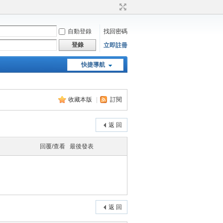
自動登錄
找回密碼
登錄
立即註冊
快捷導航
天堂：經典版特工專頁
收藏本版
|
訂閱
返 回
回覆/查看
最後發表
返 回