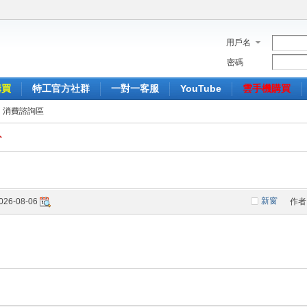
用戶名
密碼
購買
特工官方社群
一對一客服
YouTube
雲手機購買
消費諮詢區
新窗
026-08-06
作者