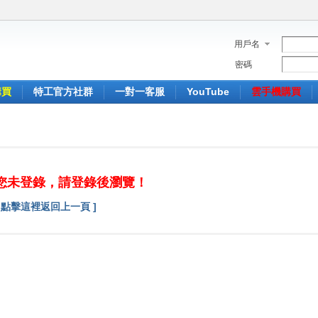
用戶名
密碼
購買
特工官方社群
一對一客服
YouTube
雲手機購買
您未登錄，請登錄後瀏覽！
[ 點擊這裡返回上一頁 ]