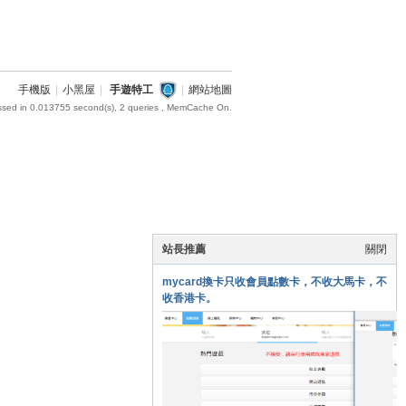
手機版
|
小黑屋
|
手遊特工
|
網站地圖
ssed in 0.013755 second(s), 2 queries , MemCache On.
站長推薦
關閉
mycard換卡只收會員點數卡，不收大馬卡，不
收香港卡。