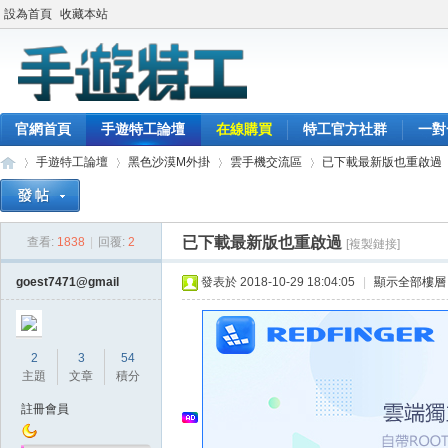
設為首頁
收藏本站
官網首頁
手遊特工論壇
在線購買
特工官方社群
一對
手遊特工論壇
黑色沙漠M外掛
雲手機交流區
已下載最新版也重啟過
已下載最新版也重啟過
查看:
1838
|
回覆:
2
[複製鏈接]
最
»
›
›
›
goest7471@gmail
發表於 2018-10-29 18:04:05
|
顯示全部樓層
2
3
54
主題
文章
積分
註冊會員