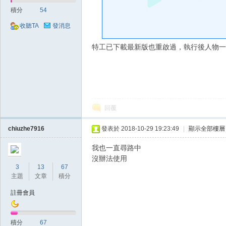
好
積分
54
收聽TA
發消息
特工已下載最新版也重啟過，執行後人物一
的
回覆
chiuzhe7916
發表於 2018-10-29 19:23:49
|
顯示全部樓層
我也一直尋路中
沒辦法使用
3
13
67
主題
文章
積分
註冊會員
遊
積分
67