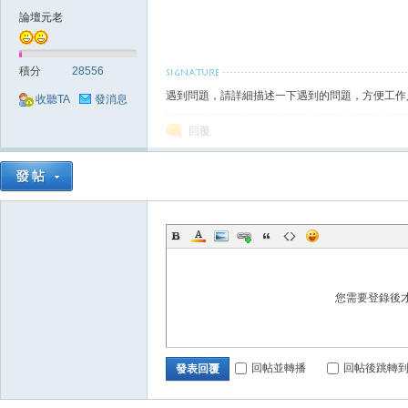
論壇元老
外
積分
28556
遇到問題，請詳細描述一下遇到的問題，方便工作
收聽TA
發消息
回覆
掛,
您需要登錄後
回帖並轉播
回帖後跳轉
發表回覆