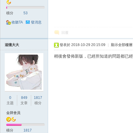
典
積分
53
收聽TA
發消息
回覆
追憶大大
發表於 2018-10-29 20:15:09
|
顯示全部樓層
稍後會發佈新版，已經所知道的問題都已經
版
0
849
1817
主題
文章
積分
金牌會員
外
積分
1817