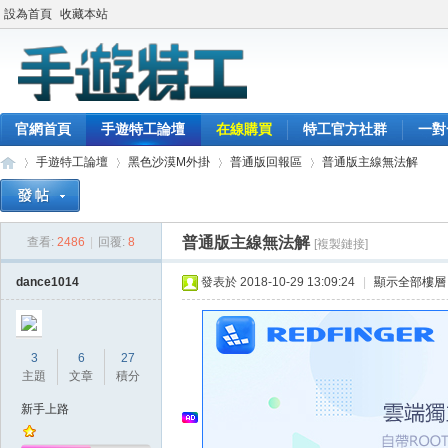
設為首頁
收藏本站
官網首頁
手遊特工論壇
在線購買
特工官方社群
一對
手遊特工論壇
黑色沙漠M外掛
普通版回報區
普通版主線無法解
普通版主線無法解
查看:
2486
|
回覆:
8
[複製鏈接]
最
»
›
›
›
dance1014
發表於 2018-10-29 13:09:24
|
顯示全部樓層
3
6
27
主題
文章
積分
新手上路