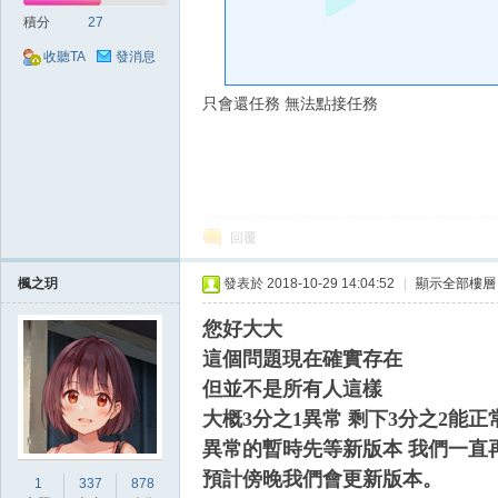
好
積分
27
收聽TA
發消息
只會還任務 無法點接任務
的
回覆
楓之玥
發表於 2018-10-29 14:04:52
|
顯示全部樓層
您好大大
這個問題現在確實存在
但並不是所有人這樣
大概3分之1異常 剩下3分之2能正
遊
異常的暫時先等新版本 我們一直
預計傍晚我們會更新版本。
1
337
878