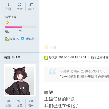
1
10
27
主題
文章
積分
新手上路
堂
積分
27
收聽TA
發消息
回覆
萌熙_SHAM
發表於 2018-10-30 18:02:31
|
顯示全部樓層
小飛俠 發表於 2018-10-30 17:48
M
我一路解到剛剛到安特那邊也變
瞭解
主線任務的問題
70
7051
2萬
我們已經在優化了
主題
文章
積分