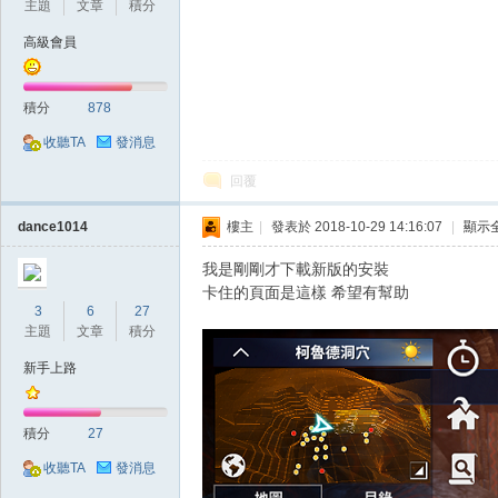
主題
文章
積分
高級會員
積分
878
收聽TA
發消息
戲
回覆
dance1014
樓主
|
發表於 2018-10-29 14:16:07
|
顯示
我是剛剛才下載新版的安裝
卡住的頁面是這樣 希望有幫助
3
6
27
主題
文章
積分
新手上路
外
積分
27
收聽TA
發消息