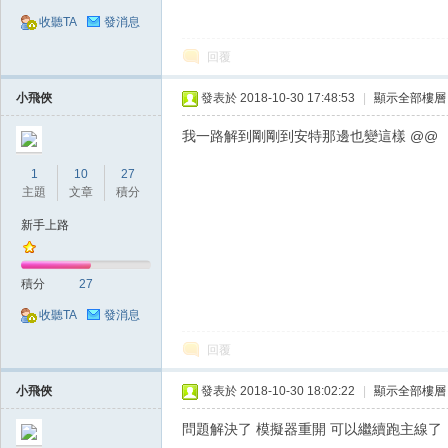
收聽TA
發消息
回覆
小飛俠
發表於 2018-10-30 17:48:53
|
顯示全部樓層
我一路解到剛剛到安特那邊也變這樣 @@
掛,
1
10
27
主題
文章
積分
新手上路
積分
27
收聽TA
發消息
回覆
天
小飛俠
發表於 2018-10-30 18:02:22
|
顯示全部樓層
問題解決了 模擬器重開 可以繼續跑主線了