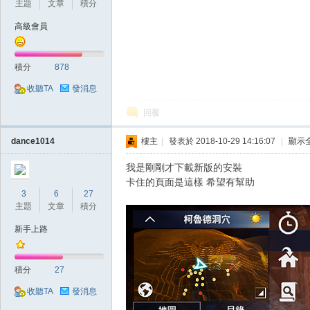
主題
文章
積分
高級會員
積分
878
收聽TA
發消息
戲
回覆
dance1014
樓主
|
發表於 2018-10-29 14:16:07
|
顯示
我是剛剛才下載新版的安裝
卡住的頁面是這樣 希望有幫助
3
6
27
主題
文章
積分
新手上路
外
積分
27
收聽TA
發消息