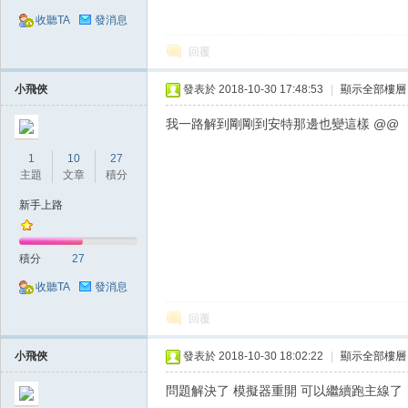
收聽TA
發消息
回覆
小飛俠
發表於 2018-10-30 17:48:53
|
顯示全部樓層
我一路解到剛剛到安特那邊也變這樣 @@
掛,
1
10
27
主題
文章
積分
新手上路
積分
27
收聽TA
發消息
回覆
天
小飛俠
發表於 2018-10-30 18:02:22
|
顯示全部樓層
問題解決了 模擬器重開 可以繼續跑主線了