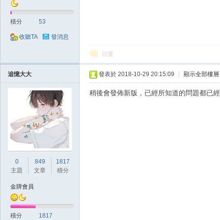
典
積分
53
收聽TA
發消息
回覆
追憶大大
發表於 2018-10-29 20:15:09
|
顯示全部樓層
稍後會發佈新版，已經所知道的問題都已經
版
0
849
1817
主題
文章
積分
金牌會員
外
積分
1817