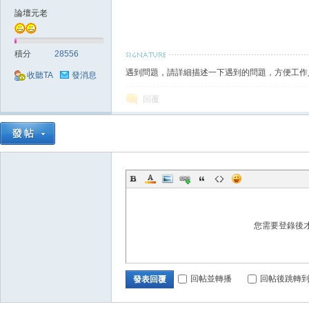
論壇元老
外
積分
28556
遇到問題，請詳細描述一下遇到的問題，方便工作
收聽TA
發消息
回覆
掛,
您需要登錄後
回帖並轉播
回帖後跳轉
發表回覆