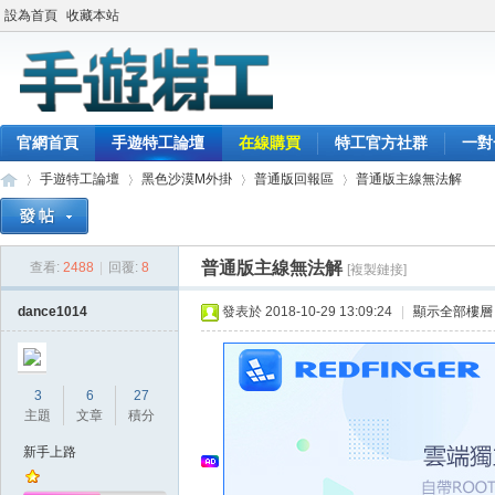
設為首頁
收藏本站
官網首頁
手遊特工論壇
在線購買
特工官方社群
一對
手遊特工論壇
黑色沙漠M外掛
普通版回報區
普通版主線無法解
普通版主線無法解
查看:
2488
|
回覆:
8
[複製鏈接]
最
»
›
›
›
dance1014
發表於 2018-10-29 13:09:24
|
顯示全部樓層
3
6
27
主題
文章
積分
新手上路