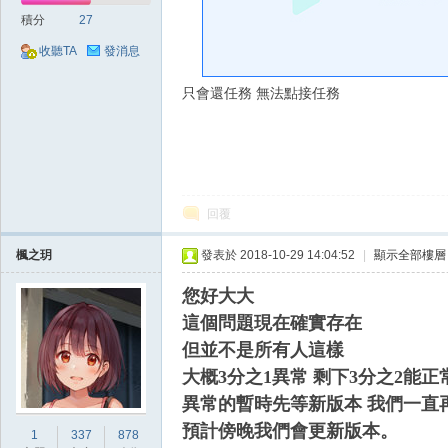
好
積分
27
收聽TA
發消息
只會還任務 無法點接任務
的
回覆
楓之玥
發表於 2018-10-29 14:04:52
|
顯示全部樓層
您好大大
這個問題現在確實存在
但並不是所有人這樣
大概3分之1異常 剩下3分之2能正
遊
異常的暫時先等新版本 我們一直
預計傍晚我們會更新版本。
1
337
878