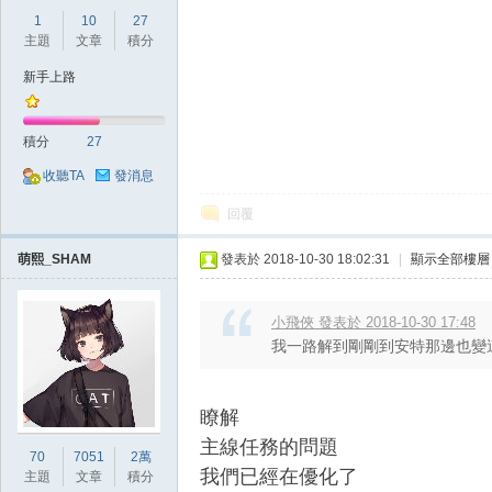
1
10
27
主題
文章
積分
新手上路
堂
積分
27
收聽TA
發消息
回覆
萌熙_SHAM
發表於 2018-10-30 18:02:31
|
顯示全部樓層
小飛俠 發表於 2018-10-30 17:48
M
我一路解到剛剛到安特那邊也變
瞭解
主線任務的問題
70
7051
2萬
我們已經在優化了
主題
文章
積分