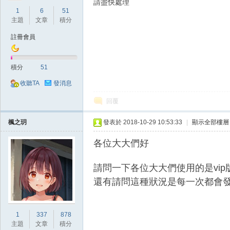
請盡快處理
1
6
51
主題
文章
積分
註冊會員
掛|
積分
51
收聽TA
發消息
回覆
楓之玥
發表於 2018-10-29 10:53:33
|
顯示全部樓層
各位大大們好
天
請問一下各位大大們使用的是vi
還有請問這種狀況是每一次都會
1
337
878
主題
文章
積分