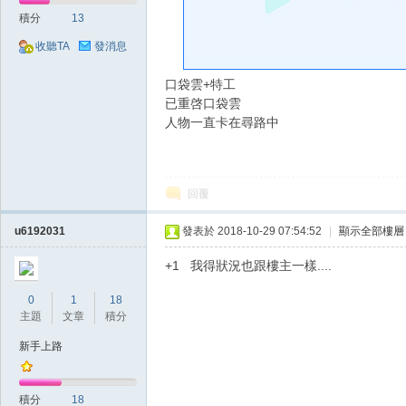
好
積分
13
收聽TA
發消息
口袋雲+特工
已重啓口袋雲
人物一直卡在尋路中
的
回覆
u6192031
發表於 2018-10-29 07:54:52
|
顯示全部樓層
+1 我得狀況也跟樓主一樣....
0
1
18
主題
文章
積分
新手上路
遊
積分
18