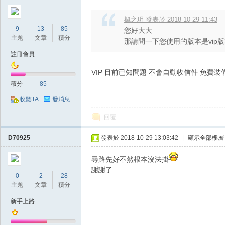
楓之玥 發表於 2018-10-29 11:43
9
13
85
您好大大
主題
文章
積分
那請問一下您使用的版本是vip
註冊會員
VIP 目前已知問題 不會自動收信件 免費裝
掛,
積分
85
收聽TA
發消息
回覆
D70925
發表於 2018-10-29 13:03:42
|
顯示全部樓層
尋路先好不然根本沒法掛
謝謝了
0
2
28
天
主題
文章
積分
新手上路