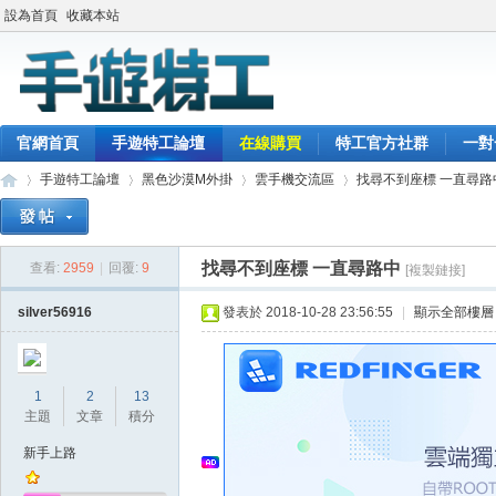
設為首頁
收藏本站
官網首頁
手遊特工論壇
在線購買
特工官方社群
一對
手遊特工論壇
黑色沙漠M外掛
雲手機交流區
找尋不到座標 一直尋路
找尋不到座標 一直尋路中
查看:
2959
|
回覆:
9
[複製鏈接]
最
»
›
›
›
silver56916
發表於 2018-10-28 23:56:55
|
顯示全部樓層
1
2
13
主題
文章
積分
新手上路