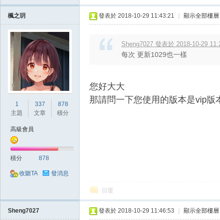
典
楓之玥
發表於 2018-10-29 11:43:21
|
顯示全部樓層
Sheng7027 發表於 2018-10-29 11:
每次 更新1029也一樣
您好大大
那請問一下您使用的版本是vip
版
1
337
878
主題
文章
積分
高級會員
積分
878
收聽TA
發消息
回覆
外
Sheng7027
發表於 2018-10-29 11:46:53
|
顯示全部樓層