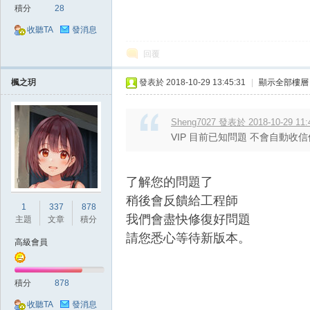
積分
28
收聽TA
發消息
回覆
堂
楓之玥
發表於 2018-10-29 13:45:31
|
顯示全部樓層
Sheng7027 發表於 2018-10-29 11:
VIP 目前已知問題 不會自動收
了解您的問題了
稍後會反饋給工程師
1
337
878
M
我們會盡快修復好問題
主題
文章
積分
請您悉心等待新版本。
高級會員
積分
878
收聽TA
發消息