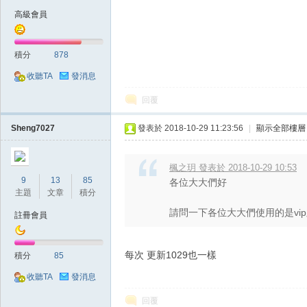
高級會員
堂
積分
878
收聽TA
發消息
回覆
Sheng7027
發表於 2018-10-29 11:23:56
|
顯示全部樓層
楓之玥 發表於 2018-10-29 10:53
經
9
13
85
各位大大們好
主題
文章
積分
請問一下各位大大們使用的是vi
註冊會員
每次 更新1029也一樣
積分
85
收聽TA
發消息
回覆