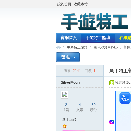
設為首頁
收藏本站
官網首頁
手遊特工論壇
在線
手遊特工論壇
黑色沙漠M外掛
普通
急！特工
查看:
2141
|
回覆:
1
最
»
›
›
SilverMoon
發表於 2018
2
4
30
主題
文章
積分
新手上路