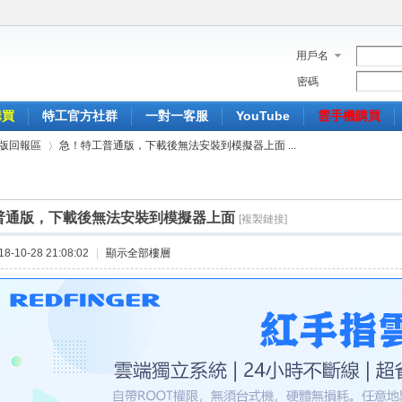
用戶名
密碼
購買
特工官方社群
一對一客服
YouTube
雲手機購買
版回報區
急！特工普通版，下載後無法安裝到模擬器上面 ...
普通版，下載後無法安裝到模擬器上面
[複製鏈接]
›
-10-28 21:08:02
|
顯示全部樓層