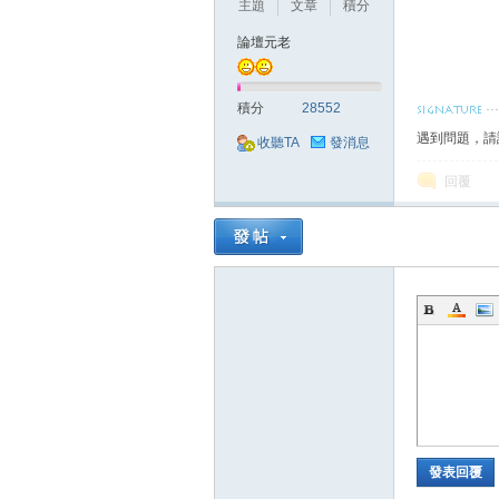
主題
文章
積分
論壇元老
積分
28552
遇到問題，請
收聽TA
發消息
戲
回覆
外
發表回覆