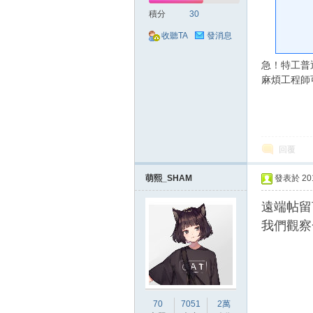
好
積分
30
收聽TA
發消息
急！特工普
麻煩工程師
的
回覆
萌熙_SHAM
發表於 2018
遠端帖留
我們觀察
遊
70
7051
2萬