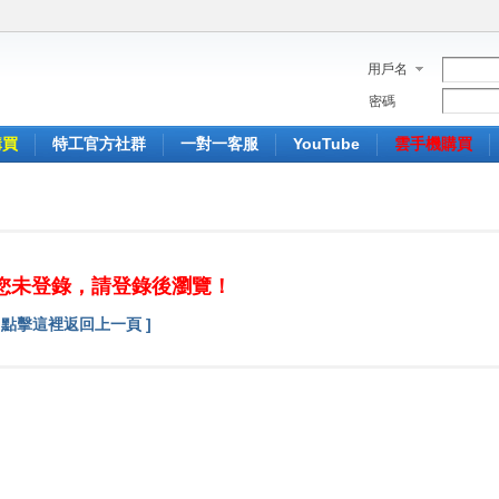
用戶名
密碼
購買
特工官方社群
一對一客服
YouTube
雲手機購買
您未登錄，請登錄後瀏覽！
[ 點擊這裡返回上一頁 ]