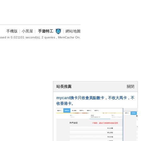
手機版
|
小黑屋
|
手遊特工
|
網站地圖
ssed in 0.021101 second(s), 2 queries , MemCache On.
站長推薦
關閉
mycard換卡只收會員點數卡，不收大馬卡，不
收香港卡。