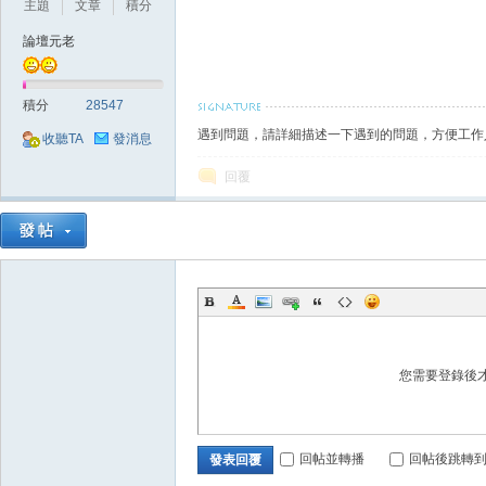
主題
文章
積分
論壇元老
積分
28547
遇到問題，請詳細描述一下遇到的問題，方便工作
收聽TA
發消息
戲
回覆
您需要登錄後
外
回帖並轉播
回帖後跳轉
發表回覆