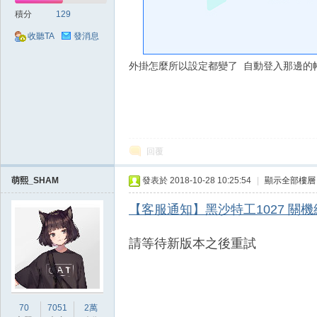
好
積分
129
收聽TA
發消息
外掛怎麼所以設定都變了 自動登入那邊的
的
回覆
萌熙_SHAM
發表於 2018-10-28 10:25:54
|
顯示全部樓層
【客服通知】黑沙特工1027 關
請等待新版本之後重試
遊
70
7051
2萬