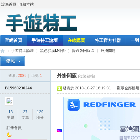
設為首頁
收藏本站
官網首頁
手遊特工論壇
在線購買
特工官方社群
一對
手遊特工論壇
黑色沙漠M外掛
普通版回報區
外掛問題
外掛問題
查看:
2089
|
回覆:
1
[複製鏈接]
最
»
›
›
›
B15960230244
發表於 2018-10-27 18:19:31
|
顯示全部樓層
13
27
129
主題
文章
積分
註冊會員