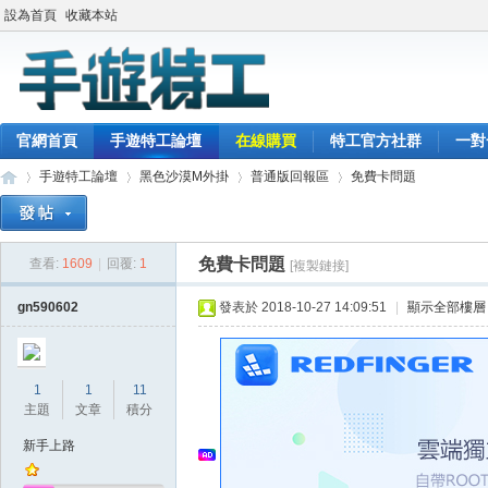
設為首頁
收藏本站
官網首頁
手遊特工論壇
在線購買
特工官方社群
一對
手遊特工論壇
黑色沙漠M外掛
普通版回報區
免費卡問題
免費卡問題
查看:
1609
|
回覆:
1
[複製鏈接]
最
»
›
›
›
gn590602
發表於 2018-10-27 14:09:51
|
顯示全部樓層
1
1
11
主題
文章
積分
新手上路