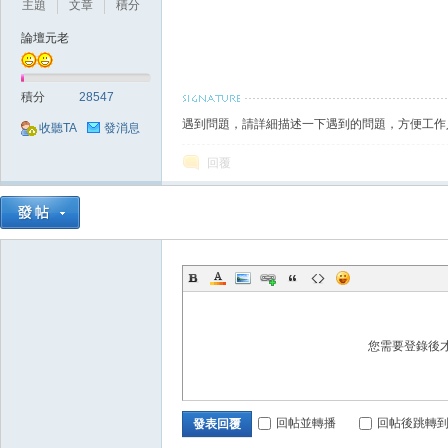
主題
文章
積分
論壇元老
積分
28547
遇到問題，請詳細描述一下遇到的問題，方便工作
收聽TA
發消息
戲
回覆
您需要登錄後
外
回帖並轉播
回帖後跳轉
發表回覆