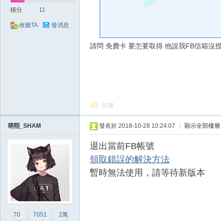
好
積分
11
收聽TA
發消息
請問 免費卡 要怎要取得 他說我FB信箱沒
的
回覆
萌熙_SHAM
發表於 2018-10-28 10:24:07
|
顯示全部樓層
退出當前FB帳號
領取錯誤的解決方法
暫時無法使用，請等待新版本
遊
70
7051
2萬