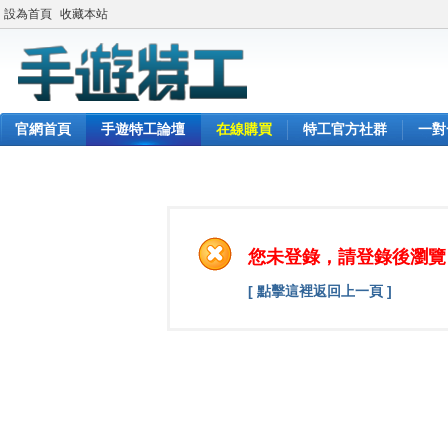
設為首頁
收藏本站
官網首頁
手遊特工論壇
在線購買
特工官方社群
一對
您未登錄，請登錄後瀏覽
[ 點擊這裡返回上一頁 ]