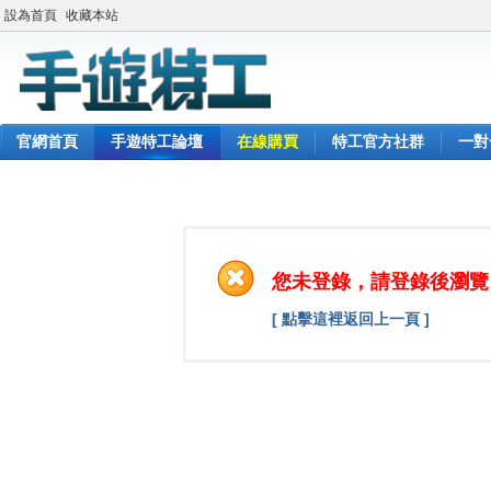
設為首頁
收藏本站
官網首頁
手遊特工論壇
在線購買
特工官方社群
一對
您未登錄，請登錄後瀏覽
[ 點擊這裡返回上一頁 ]