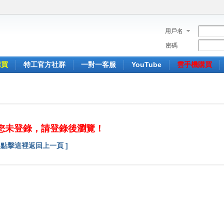
用戶名
密碼
購買
特工官方社群
一對一客服
YouTube
雲手機購買
您未登錄，請登錄後瀏覽！
[ 點擊這裡返回上一頁 ]