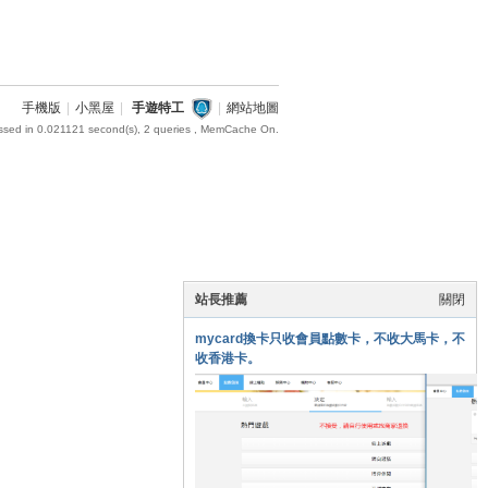
手機版
|
小黑屋
|
手遊特工
|
網站地圖
ssed in 0.021121 second(s), 2 queries , MemCache On.
站長推薦
關閉
mycard換卡只收會員點數卡，不收大馬卡，不
收香港卡。