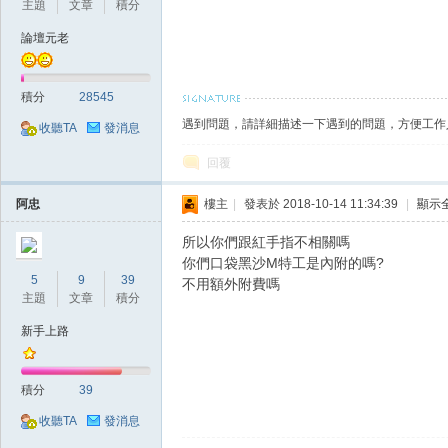
主題
文章
積分
論壇元老
積分
28545
遇到問題，請詳細描述一下遇到的問題，方便工作
收聽TA
發消息
戲
回覆
阿忠
樓主
|
發表於 2018-10-14 11:34:39
|
顯示
所以你們跟紅手指不相關嗎
你們口袋黑沙M特工是內附的嗎?
5
9
39
不用額外附費嗎
主題
文章
積分
新手上路
外
積分
39
收聽TA
發消息