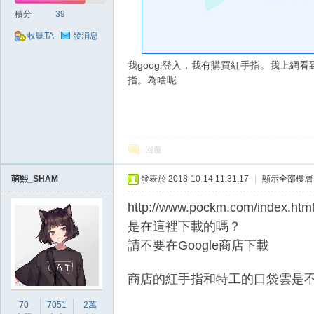
好
積分
39
收聽TA
發消息
我googl登入，我有購買紅手指。我上網
指。為啥呢
的
回覆
萌熙_SHAM
發表於 2018-10-14 11:31:17
|
顯示全部樓層
http://www.pockm.com/index.htm
是在這裡下載的嗎？
請不要在Google商店下載
商店的紅手指和特工的口袋雲是
遊
70
7051
2萬