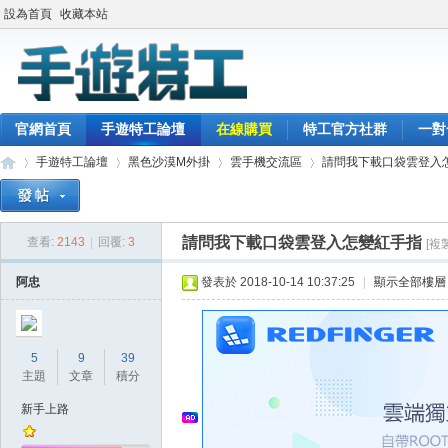
設為首頁
收藏本站
官網首頁
手遊特工論壇
在線購買
特工官方社群
一對
手遊特工論壇
黑色沙漠M外掛
雲手機交流區
請問我下載口袋雲登入
請問我下載口袋雲登入怎變紅手指
查看:
2143
|
回覆:
3
[複
最
»
›
›
›
阿忠
發表於 2018-10-14 10:37:25
|
顯示全部樓層
5
9
39
主題
文章
積分
新手上路