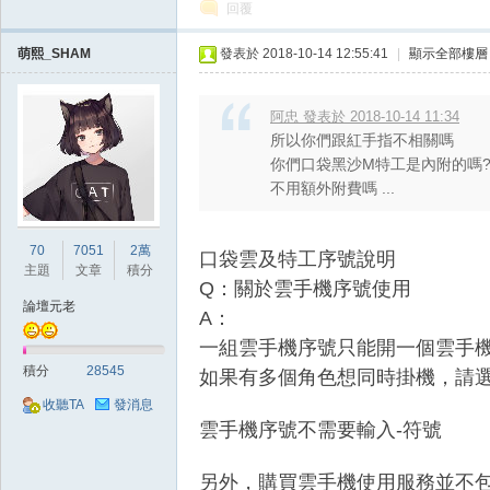
回覆
萌熙_SHAM
發表於 2018-10-14 12:55:41
|
顯示全部樓層
掛|
阿忠 發表於 2018-10-14 11:34
所以你們跟紅手指不相關嗎
你們口袋黑沙M特工是內附的嗎
不用額外附費嗎 ...
70
7051
2萬
口袋雲及特工序號說明
主題
文章
積分
Q：關於雲手機序號使用
論壇元老
A：
天
一組雲手機序號只能開一個雲手
積分
28545
如果有多個角色想同時掛機，請
收聽TA
發消息
雲手機序號不需要輸入-符號
另外，購買雲手機使用服務並不