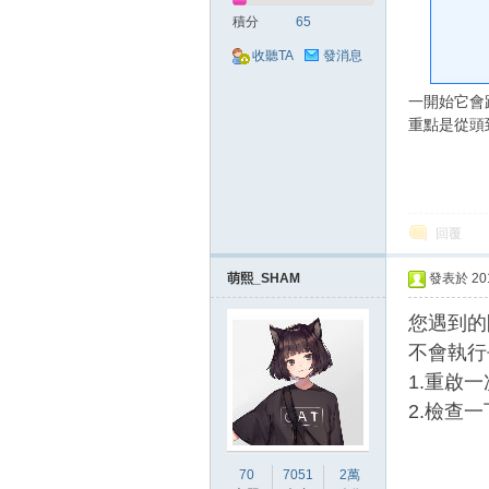
好
積分
65
收聽TA
發消息
一開始它會
重點是從頭
的
回覆
萌熙_SHAM
發表於 2018
您遇到的
不會執行
1.重啟
2.檢查
遊
70
7051
2萬