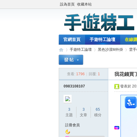
設為首頁
收藏本站
官網首頁
手遊特工論壇
在線
手遊特工論壇
黑色沙漠M外掛
雲手
我花錢買
查看:
1796
|
回覆:
1
最
»
›
›
0983108107
發表於 2018
3
3
65
主題
文章
積分
註冊會員