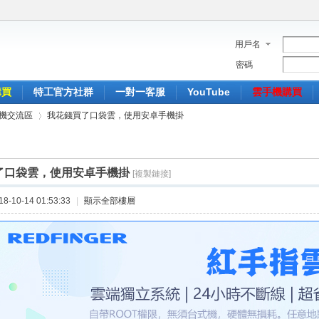
用戶名
密碼
購買
特工官方社群
一對一客服
YouTube
雲手機購買
機交流區
我花錢買了口袋雲，使用安卓手機掛
了口袋雲，使用安卓手機掛
[複製鏈接]
›
-10-14 01:53:33
|
顯示全部樓層