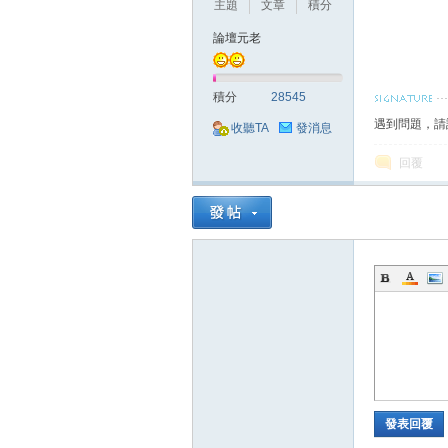
主題
文章
積分
論壇元老
積分
28545
遇到問題，請
收聽TA
發消息
戲
回覆
外
發表回覆