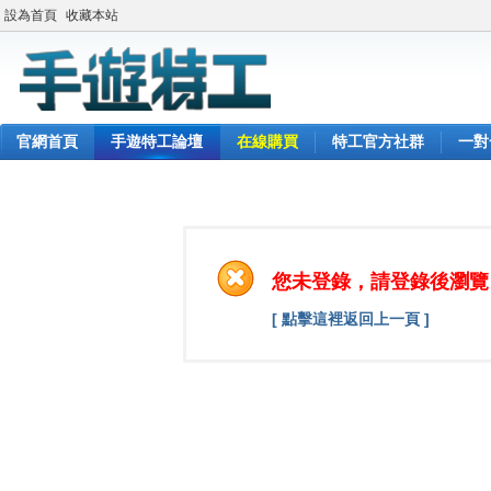
設為首頁
收藏本站
官網首頁
手遊特工論壇
在線購買
特工官方社群
一對
您未登錄，請登錄後瀏覽
[ 點擊這裡返回上一頁 ]