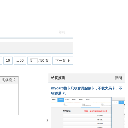
舉報
10
... 50
/ 50 頁
下一頁
站長推薦
關閉
高級模式
mycard換卡只收會員點數卡，不收大馬卡，不
收香港卡。
本版積分規則