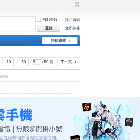
自動登錄
找回密碼
登錄
立即註冊
快捷導航
天堂：經典版特工專頁
10
... 50
/ 50 頁
下一頁
鏈接]