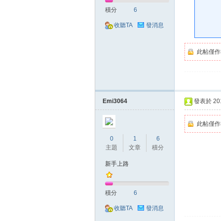
好
積分
6
收聽TA
發消息
此帖僅作
的
Emi3064
發表於 2018
此帖僅作
0
1
6
主題
文章
積分
新手上路
積分
6
遊
收聽TA
發消息