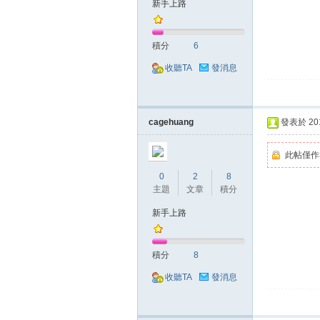
新手上路
典
積分
6
收聽TA
發消息
cagehuang
發表於 2018
版
此帖僅作
0
2
8
主題
文章
積分
新手上路
積分
8
收聽TA
發消息
外