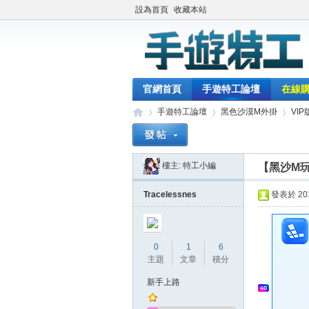
設為首頁
收藏本站
官網首頁
手遊特工論壇
在線
手遊特工論壇
黑色沙漠M外掛
VI
樓主:
特工小編
【黑沙M玩
最
»
›
›
Tracelessnes
發表於 2018
0
1
6
主題
文章
積分
新手上路