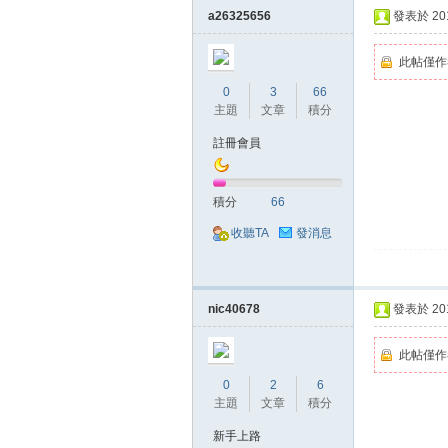
a26325656
發表於 2018
此帖僅作
0
3
66
主題
文章
積分
註冊會員
掛,
積分
66
收聽TA
發消息
nic40678
發表於 2018
此帖僅作
天
0
2
6
主題
文章
積分
新手上路