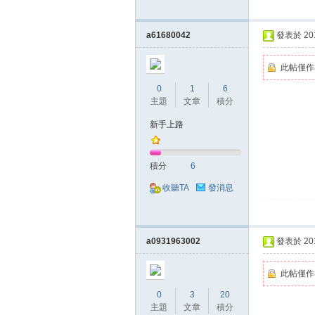
a61680042
發表於 2018
此帖僅作
0
1
6
主題
文章
積分
戲
新手上路
積分
6
收聽TA
發消息
a0931963002
發表於 2018
外
此帖僅作
0
3
20
主題
文章
積分