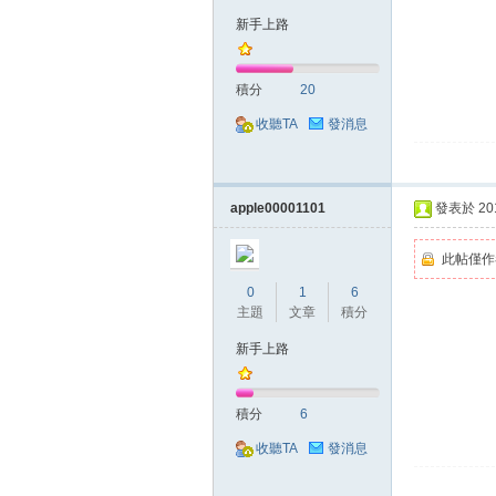
新手上路
積分
20
掛|
收聽TA
發消息
apple00001101
發表於 2018
此帖僅作
0
1
6
主題
文章
積分
天
新手上路
積分
6
收聽TA
發消息