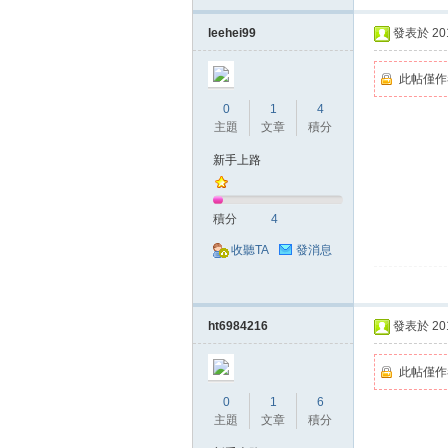
leehei99
發表於 2018
堂
此帖僅作
0
1
4
主題
文章
積分
新手上路
積分
4
收聽TA
發消息
經
ht6984216
發表於 2018
此帖僅作
0
1
6
主題
文章
積分