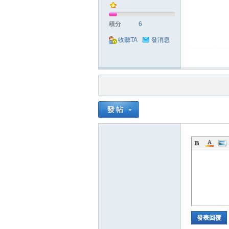
積分
6
收聽TA
發消息
堂
M
發表回覆