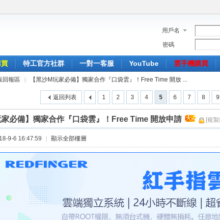
用戶名
密碼
購買
特工官方社群
一對一客服
YouTube
雲手機購買
P版回報區
【黑沙M玩家必備】獨家合作『口袋雲』！Free Time 開放 ...
返回列表
1
2
3
4
5
6
7
8
9
家必備】獨家合作『口袋雲』！Free Time 開放申請
[複製
›
-9-6 16:47:59
|
顯示全部樓層