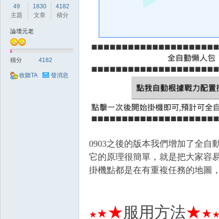
好
49
1830
4182
主題
文章
積分
論壇元老
積分
4182
收聽TA
發消息
的
0903之後的版本我們增加了全自
它的原理很簡單，就是把大家容
掛機點都是在有重複任務的地圖
遊
★
服用方法
★
★
★
★