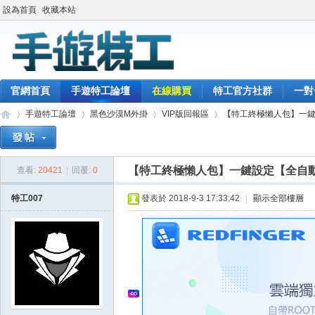
設為首頁
收藏本站
官網首頁
手遊特工論壇
在線購買
特工官方社群
一對
手遊特工論壇
黑色沙漠M外掛
VIP版回報區
【特工終極懶人包】一鍵設定
【特工終極懶人包】一鍵設定【全自動1
查看:
20421
|
回覆:
0
最
»
›
›
›
特工007
發表於 2018-9-3 17:33:42
|
顯示全部樓層