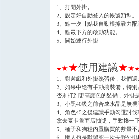
1、打開外掛。
2、設定好自動登入的帳號類型。
3、點一次【點我自動根據戰力配
4、點最下方的啟動功能。
5、開始運行外掛。
戲
★
使用建議
★
★
★
★
1、對遊戲和外掛熟習後，我們還
2、如果中途有手動搞裝備，特
否則打到更高顏色的裝備，外掛
3、小黑40級之前合成水晶是無
外
4、角色45之後建議手動勾選討伐功
拿去夏卡魯商店抽獎，手動換一
5、種子和狗糧內置購買的數量
6、懶人包是默認死一次去野外掛