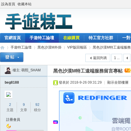
設為首頁
收藏本站
官網首頁
手遊特工論壇
在線購買
特工官方社群
一對
手遊特工論壇
黑色沙漠M外掛
VIP版回報區
黑色沙漠M特工遠端服務
返回列表
1 ...
樓主:
萌熙_SHAM
黑色沙漠M特工遠端服務留言專帖
最
»
›
›
›
beg8188
發表於 2018-9-26 09:31:29
|
顯示全部樓層
2
9
92
主題
文章
積分
註冊會員