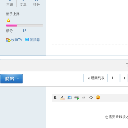
主題
文章
積分
新手上路
積分
15
堂
收聽TA
發消息
返回列表
1 ...
M
您需要登錄後