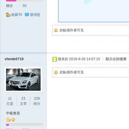
好
積分
92
收聽TA
發消息
此帖僅作者可見
的
shenle0718
發表於 2018-9-26 14:07:15
|
顯示全部樓層
此帖僅作者可見
11
23
226
主題
文章
積分
中級會員
遊