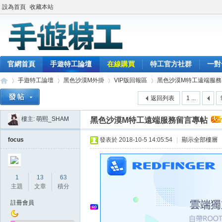
設為首頁
收藏本站
官網首頁
手遊特工論壇
在線購買
特工官方社群
一對
手遊特工論壇
黑色沙漠M外掛
VIP版回報區
黑色沙漠M特工遠端服務
返回列表
1 ...
樓主:
萌熙_SHAM
黑色沙漠M特工遠端服務留言專帖
最
»
›
›
›
focus
發表於 2018-10-5 14:05:54
|
顯示全部樓層
1
13
63
主題
文章
積分
註冊會員