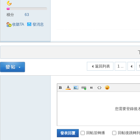
積分
63
收聽TA
發消息
堂
返回列表
1 ...
M
您需要登錄後
回帖並轉播
回帖後跳轉
發表回覆