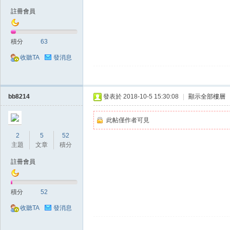
註冊會員
積分
63
掛|
收聽TA
發消息
bb8214
發表於 2018-10-5 15:30:08
|
顯示全部樓層
此帖僅作者可見
2
5
52
主題
文章
積分
天
註冊會員
積分
52
收聽TA
發消息