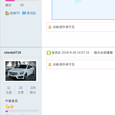
好
積分
92
收聽TA
發消息
此帖僅作者可見
的
shenle0718
發表於 2018-9-26 14:07:15
|
顯示全部樓層
此帖僅作者可見
11
23
226
主題
文章
積分
中級會員
遊