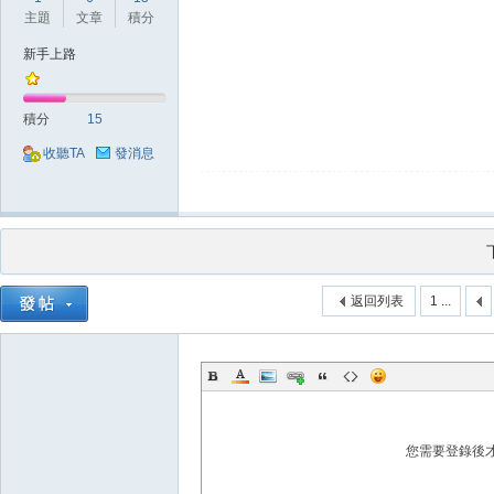
主題
文章
積分
新手上路
積分
15
堂
收聽TA
發消息
返回列表
1 ...
M
您需要登錄後