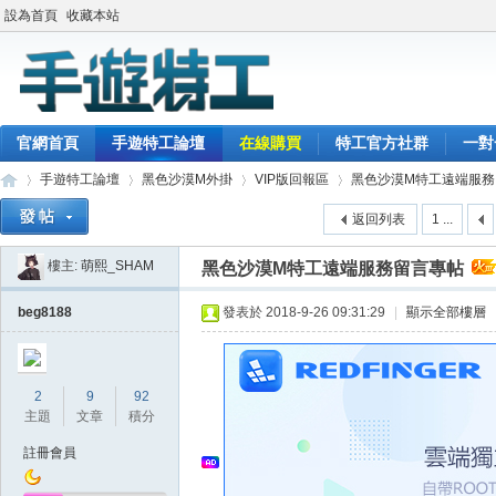
設為首頁
收藏本站
官網首頁
手遊特工論壇
在線購買
特工官方社群
一對
手遊特工論壇
黑色沙漠M外掛
VIP版回報區
黑色沙漠M特工遠端服務
返回列表
1 ...
樓主:
萌熙_SHAM
黑色沙漠M特工遠端服務留言專帖
最
»
›
›
›
beg8188
發表於 2018-9-26 09:31:29
|
顯示全部樓層
2
9
92
主題
文章
積分
註冊會員