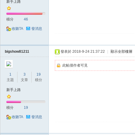
新手上路
典
積分
46
收聽TA
發消息
bigshow81211
發表於 2018-9-24 21:37:22
|
顯示全部樓層
版
此帖僅作者可見
1
3
19
主題
文章
積分
新手上路
積分
19
收聽TA
發消息
外