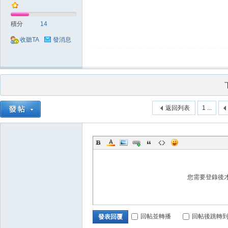
積分
14
收聽TA
發消息
堂
返回列表
1 ...
M
您需要登錄後
回帖並轉播
回帖後跳轉
發表回覆