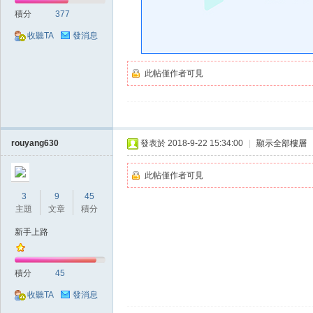
好
積分
377
收聽TA
發消息
此帖僅作者可見
的
rouyang630
發表於 2018-9-22 15:34:00
|
顯示全部樓層
此帖僅作者可見
3
9
45
主題
文章
積分
新手上路
積分
45
遊
收聽TA
發消息