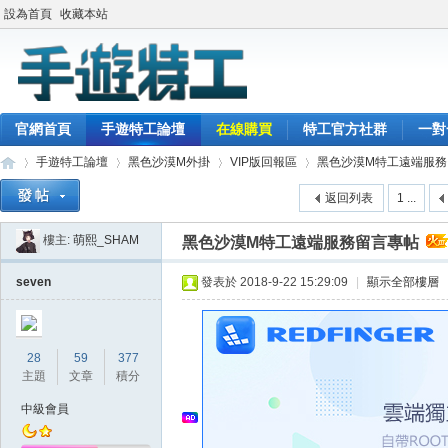
設為首頁
收藏本站
官網首頁
手遊特工論壇
在線購買
特工官方社群
一對
手遊特工論壇
黑色沙漠M外掛
VIP版回報區
黑色沙漠M特工遠端服務
返回列表
1 ...
樓主:
萌熙_SHAM
黑色沙漠M特工遠端服務留言專帖
最
»
›
›
›
seven
發表於 2018-9-22 15:29:09
|
顯示全部樓層
28
59
377
主題
文章
積分
中級會員