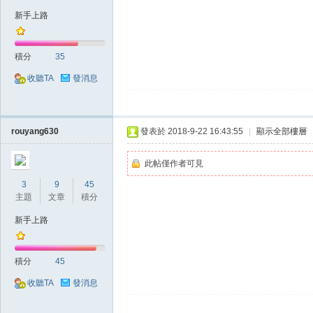
新手上路
積分
35
掛|
收聽TA
發消息
rouyang630
發表於 2018-9-22 16:43:55
|
顯示全部樓層
此帖僅作者可見
3
9
45
主題
文章
積分
天
新手上路
積分
45
收聽TA
發消息