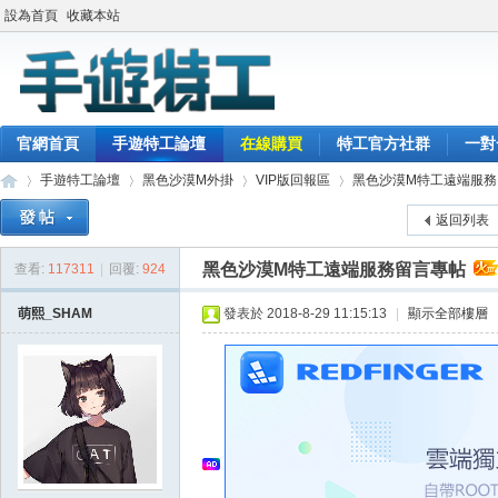
設為首頁
收藏本站
官網首頁
手遊特工論壇
在線購買
特工官方社群
一對
手遊特工論壇
黑色沙漠M外掛
VIP版回報區
黑色沙漠M特工遠端服務
返回列表
黑色沙漠M特工遠端服務留言專帖
查看:
117311
|
回覆:
924
最
»
›
›
›
萌熙_SHAM
發表於 2018-8-29 11:15:13
|
顯示全部樓層