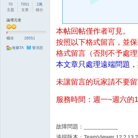
好
70
7051
2萬
主題
文章
積分
論壇元老
本帖回帖僅作者可見。
積分
28551
按照以下格式留言，並保
收聽TA
發消息
格式留言（否則不予處理
的
本文章只處理遠端問題，
未讓留言的玩家請不要留
服務時間：週一~週六的10：
遊
故障問題：___________
遠端版本：TeamViewer 12？13