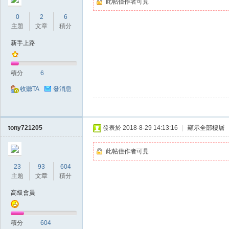
此帖僅作者可見
典
0
2
6
主題
文章
積分
新手上路
積分
6
收聽TA
發消息
版
tony721205
發表於 2018-8-29 14:13:16
|
顯示全部樓層
此帖僅作者可見
23
93
604
主題
文章
積分
高級會員
外
積分
604