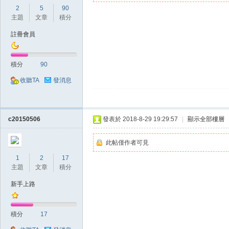
2
5
90
主題
文章
積分
註冊會員
堂
積分
90
收聽TA
發消息
c20150506
發表於 2018-8-29 19:29:57
|
顯示全部樓層
此帖僅作者可見
1
2
17
M
主題
文章
積分
新手上路
積分
17