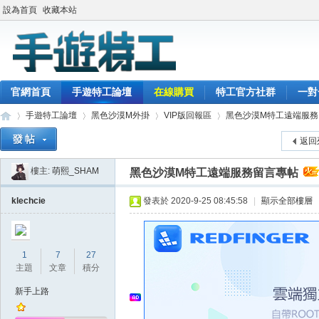
設為首頁
收藏本站
官網首頁
手遊特工論壇
在線購買
特工官方社群
一對
手遊特工論壇
黑色沙漠M外掛
VIP版回報區
黑色沙漠M特工遠端服務
返回
樓主:
萌熙_SHAM
黑色沙漠M特工遠端服務留言專帖
最
»
›
›
›
klechcie
發表於 2020-9-25 08:45:58
|
顯示全部樓層
1
7
27
主題
文章
積分
新手上路