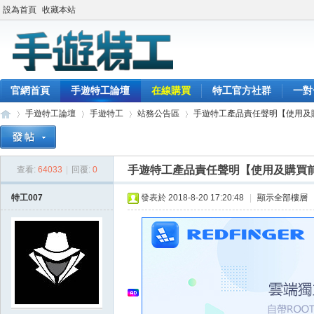
設為首頁
收藏本站
官網首頁
手遊特工論壇
在線購買
特工官方社群
一對
手遊特工論壇
手遊特工
站務公告區
手遊特工產品責任聲明【使用及購買
手遊特工產品責任聲明【使用及購買
查看:
64033
|
回覆:
0
最
»
›
›
›
特工007
發表於 2018-8-20 17:20:48
|
顯示全部樓層