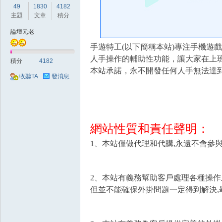
好
49
1830
4182
主題
文章
積分
論壇元老
手遊特工(以下簡稱本站)專注手機遊
人手操作的輔助性功能，讓大家在上
積分
4182
本站承諾，永不開發任何人手無法達
收聽TA
發消息
的
網站性質和責任聲明：
1、本站僅做代理和代購,永遠不會參
2、本站有義務幫助客戶處理各種操作
但並不能確保外掛問題一定得到解決,
遊