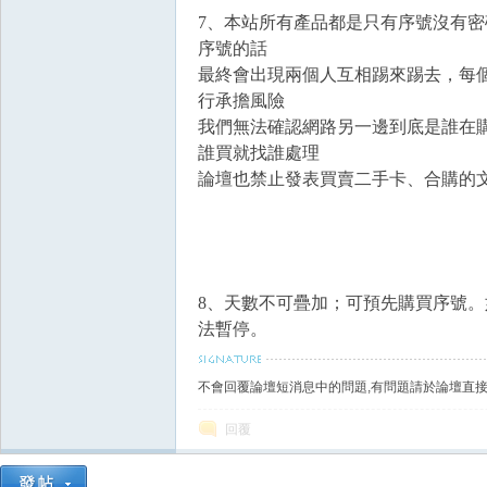
7、本站所有產品都是只有序號沒有
序號的話
最終會出現兩個人互相踢來踢去，每
行承擔風險
掛|
我們無法確認網路另一邊到底是誰在
誰買就找誰處理
論壇也禁止發表買賣二手卡、合購的文
8
、天
數不可疊加；可預先購買序號。
法暫停。
天
不會回覆論壇短消息中的問題,有問題請於論壇直接
回覆